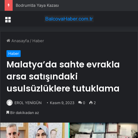
Bodrum’da Yaya Kazası
Menü
Anasayfa
/
Haber
Haber
Malatya’da sahte evrakla
arsa satışındaki
usulsüzlüklere tutuklama
EROL YENİGÜN
Kasım 9, 2023
0
2
Bir dakikadan az