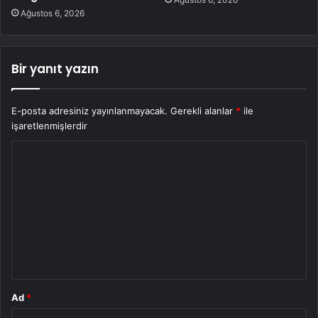
Ağustos 6, 2026
Bir yanıt yazın
E-posta adresiniz yayınlanmayacak.
Gerekli alanlar
*
ile
işaretlenmişlerdir
Y
o
r
u
m
*
Ad
*