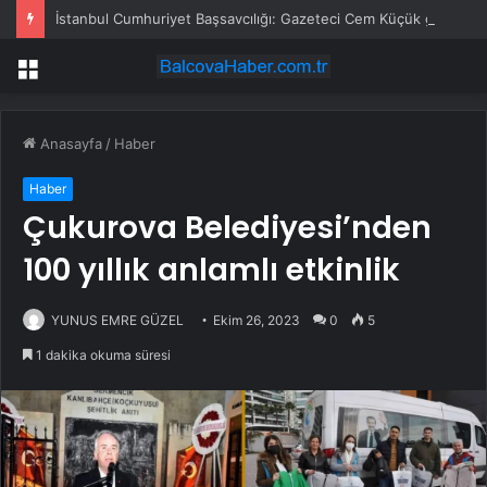
İstanbul Cumhuriyet Başsavcılığı: Gazeteci Cem Küçük gözaltına alındı
Menü
Anasayfa
/
Haber
Haber
Çukurova Belediyesi’nden
100 yıllık anlamlı etkinlik
YUNUS EMRE GÜZEL
Ekim 26, 2023
0
5
1 dakika okuma süresi