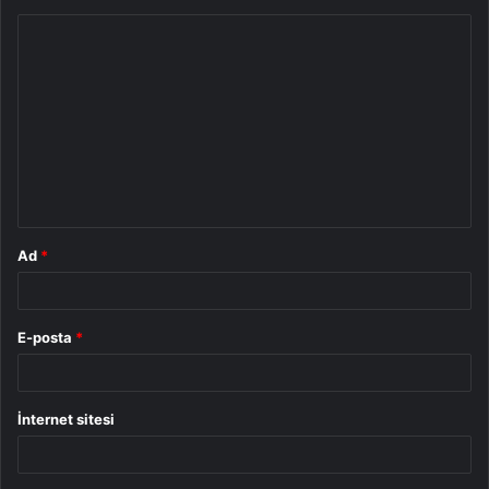
Y
o
r
u
m
*
Ad
*
E-posta
*
İnternet sitesi