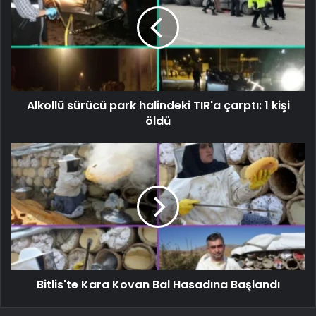
Alkollü sürücü park halindeki TIR'a çarptı: 1 kişi
öldü
Bitlis'te Kara Kovan Bal Hasadına Başlandı