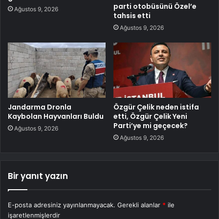
parti otobüsünü Özel’e
Ağustos 9, 2026
tahsis etti
Ağustos 9, 2026
Jandarma Dronla
Özgür Çelik neden istifa
Kaybolan Hayvanları Buldu
etti, Özgür Çelik Yeni
Parti’ye mi geçecek?
Ağustos 9, 2026
Ağustos 9, 2026
Bir yanıt yazın
E-posta adresiniz yayınlanmayacak.
Gerekli alanlar
*
ile
işaretlenmişlerdir