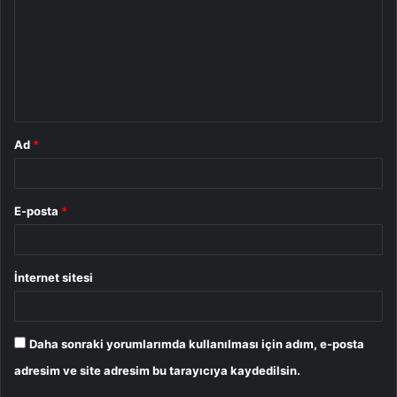
r
u
m
*
Ad
*
E-posta
*
İnternet sitesi
Daha sonraki yorumlarımda kullanılması için adım, e-posta
adresim ve site adresim bu tarayıcıya kaydedilsin.