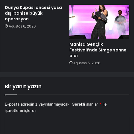
Dünya Kupası öncesi yasa
dışı bahise büyük
operasyon
Ağustos 6, 2026
Manisa Gençlik
Festivali’nde Simge sahne
aldı
Ağustos 5, 2026
Bir yanıt yazın
E-posta adresiniz yayınlanmayacak.
Gerekli alanlar
*
ile
işaretlenmişlerdir
Y
o