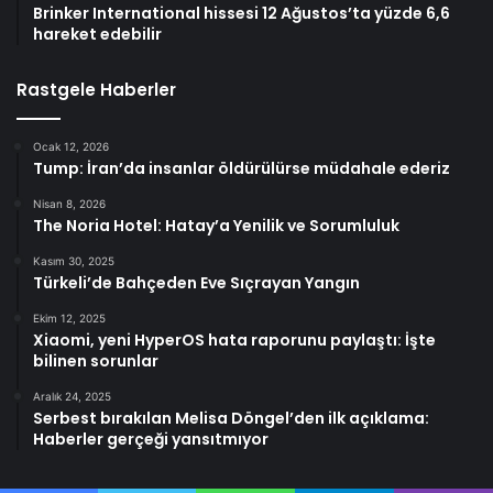
Brinker International hissesi 12 Ağustos’ta yüzde 6,6
hareket edebilir
Rastgele Haberler
Ocak 12, 2026
Tump: İran’da insanlar öldürülürse müdahale ederiz
Nisan 8, 2026
The Noria Hotel: Hatay’a Yenilik ve Sorumluluk
Kasım 30, 2025
Türkeli’de Bahçeden Eve Sıçrayan Yangın
Ekim 12, 2025
Xiaomi, yeni HyperOS hata raporunu paylaştı: İşte
bilinen sorunlar
Aralık 24, 2025
Serbest bırakılan Melisa Döngel’den ilk açıklama:
Haberler gerçeği yansıtmıyor