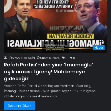
Haber
BÜNYAMİN KESKİN
Şubat 6, 2024
0
0
Refah Partisi’nden yine ‘İmamoğlu’
açıklaması: İğrenç! Mahkemeye
gideceğiz
Yeniden Refah Partisi Genel Başkan Yardımcısı Suat Kılıç,
İmamoğlu'nun tezlerine ilişkin şunları söyledi: "Bu tür iğrenç
iddialar karşısında yasal haklarımızı…
Devamını Oku »