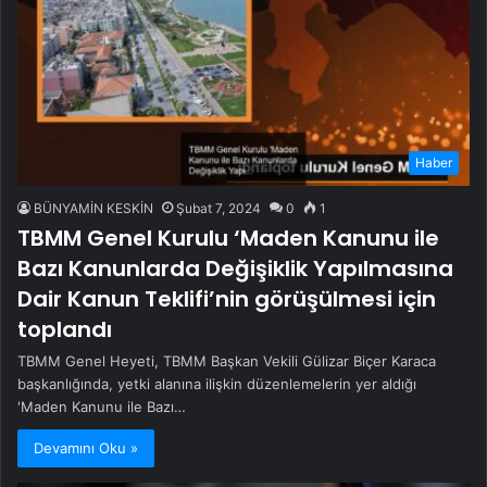
Haber
BÜNYAMİN KESKİN
Şubat 7, 2024
0
1
TBMM Genel Kurulu ‘Maden Kanunu ile
Bazı Kanunlarda Değişiklik Yapılmasına
Dair Kanun Teklifi’nin görüşülmesi için
toplandı
TBMM Genel Heyeti, TBMM Başkan Vekili Gülizar Biçer Karaca
başkanlığında, yetki alanına ilişkin düzenlemelerin yer aldığı
'Maden Kanunu ile Bazı…
Devamını Oku »