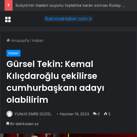
İsviçre’nin maden suyunu toplatma kararı sonrası Kızılay sessizliğini bozdu
Menü
Anasayfa
/
Haber
Haber
Gürsel Tekin: Kemal
Kılıçdaroğlu çekilirse
cumhurbaşkanı adayı
olabilirim
YUNUS EMRE GÜZEL
Haziran 19, 2023
0
5
Bir dakikadan az