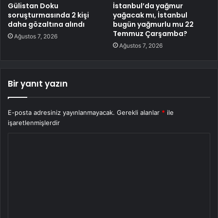
Gülistan Doku
İstanbul’da yağmur
soruşturmasında 2 kişi
yağacak mı, İstanbul
daha gözaltına alındı
bugün yağmurlu mu 22
Temmuz Çarşamba?
Ağustos 7, 2026
Ağustos 7, 2026
Bir yanıt yazın
E-posta adresiniz yayınlanmayacak.
Gerekli alanlar
*
ile
işaretlenmişlerdir
Y
o
r
u
m
*