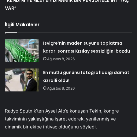
“KENDİNİ YENİLEYEN DİNAMİK BİR PERSONELE İHTİYAÇ
VAR”
İlgili Makaleler
İsviçre’nin maden suyunu toplatma
kararı sonrası Kızılay sessizliğini bozdu
Ağustos 8, 2026
En mutlu gününü fotoğrafladığı damat
azraili oldu!
Ağustos 8, 2026
Radyo Sputnik’ten Aysel Alp’e konuşan Tekin, kongre
takviminin yaklaştığına işaret ederek, yenilenmiş ve
dinamik bir ekibe ihtiyaç olduğunu söyledi.