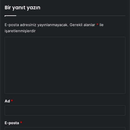
Bir yanıt yazın
E-posta adresiniz yayınlanmayacak.
Gerekli alanlar
*
ile
işaretlenmişlerdir
Y
o
r
u
m
*
Ad
*
E-posta
*