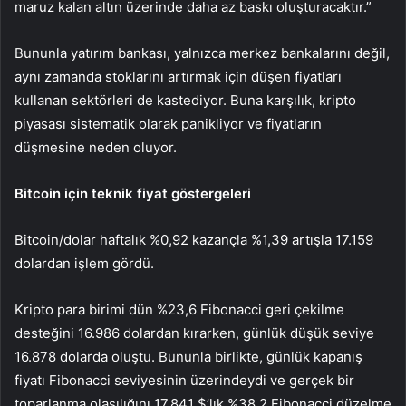
maruz kalan altın üzerinde daha az baskı oluşturacaktır.”
Bununla yatırım bankası, yalnızca merkez bankalarını değil,
aynı zamanda stoklarını artırmak için düşen fiyatları
kullanan sektörleri de kastediyor. Buna karşılık, kripto
piyasası sistematik olarak panikliyor ve fiyatların
düşmesine neden oluyor.
Bitcoin için teknik fiyat göstergeleri
Bitcoin/dolar haftalık %0,92 kazançla %1,39 artışla 17.159
dolardan işlem gördü.
Kripto para birimi dün %23,6 Fibonacci geri çekilme
desteğini 16.986 dolardan kırarken, günlük düşük seviye
16.878 dolarda oluştu. Bununla birlikte, günlük kapanış
fiyatı Fibonacci seviyesinin üzerindeydi ve gerçek bir
toparlanma olasılığını 17.841 $’lık %38,2 Fibonacci düzelme