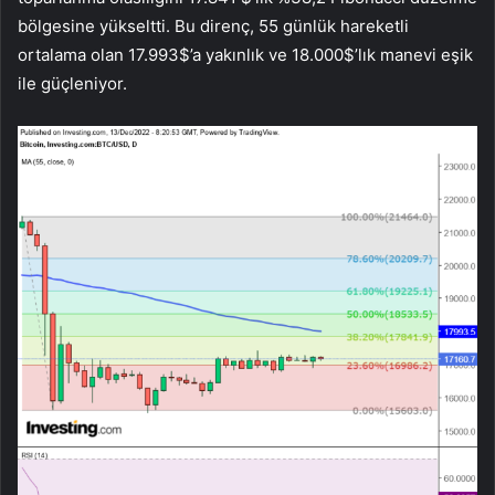
bölgesine yükseltti. Bu direnç, 55 günlük hareketli
ortalama olan 17.993$’a yakınlık ve 18.000$’lık manevi eşik
ile güçleniyor.