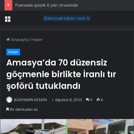
Fransa’da işsizlik 6 yılın zirvesinde
Menü
Anasayfa
/
Haber
Haber
Amasya’da 70 düzensiz
göçmenle birlikte İranlı tır
şoförü tutuklandı
BÜNYAMİN KESKİN
Ağustos 8, 2023
0
6
Bir dakikadan az