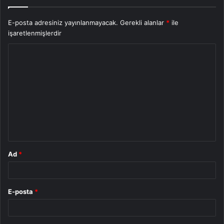
E-posta adresiniz yayınlanmayacak.
Gerekli alanlar
*
ile
işaretlenmişlerdir
Y
o
r
u
m
*
Ad
*
E-posta
*