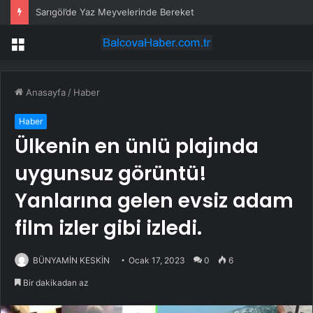
Sarıgöl’de Yaz Meyvelerinde Bereket
Menü
Anasayfa
/
Haber
Haber
Ülkenin en ünlü plajında ​​
uygunsuz görüntü!
Yanlarına gelen evsiz adam
film izler gibi izledi.
BÜNYAMİN KESKİN
Ocak 17, 2023
0
6
Bir dakikadan az