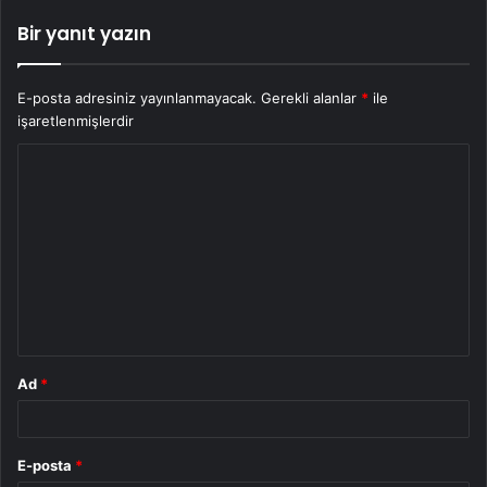
Bir yanıt yazın
E-posta adresiniz yayınlanmayacak.
Gerekli alanlar
*
ile
işaretlenmişlerdir
Y
o
r
u
m
*
Ad
*
E-posta
*