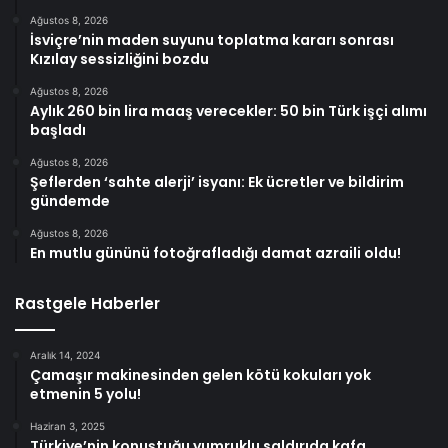
Ağustos 8, 2026
İsviçre’nin maden suyunu toplatma kararı sonrası
Kızılay sessizliğini bozdu
Ağustos 8, 2026
Aylık 260 bin lira maaş verecekler: 50 bin Türk işçi alımı
başladı
Ağustos 8, 2026
Şeflerden ‘sahte alerji’ isyanı: Ek ücretler ve bildirim
gündemde
Ağustos 8, 2026
En mutlu gününü fotoğrafladığı damat azraili oldu!
Rastgele Haberler
Aralık 14, 2024
Çamaşır makinesinden gelen kötü kokuları yok
etmenin 5 yolu!
Haziran 3, 2025
Türkiye’nin konuştuğu yumruklu saldırıda kafa