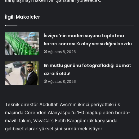
karşılaşmayı hakem Ali Şansalan yönetecek.
İlgili Makaleler
İsviçre’nin maden suyunu toplatma
kararı sonrası Kızılay sessizliğini bozdu
Ağustos 8, 2026
En mutlu gününü fotoğrafladığı damat
azraili oldu!
Ağustos 8, 2026
Teknik direktör Abdullah Avcı’nın ikinci periyottaki ilk
maçında Corendon Alanyaspor’u 1-0 mağlup eden bordo-
mavili takım, VavaCars Fatih Karagümrük karşısında
galibiyet alarak yükselişini sürdürmek istiyor.