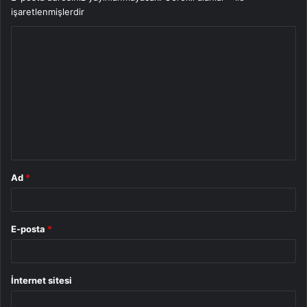
işaretlenmişlerdir
Y
o
r
u
m
*
Ad
*
E-posta
*
İnternet sitesi