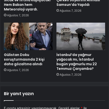
Sıcak ve fırtına kapışacak!
Çerkes Soykırımı Anması
Hem Bakan hem
Samsun’da Yapıldı
Meteoroloji uyardı.
Ağustos 7, 2026
Ağustos 7, 2026
Gülistan Doku
İstanbul’da yağmur
soruşturmasında 2 kişi
yağacak mı, İstanbul
daha gözaltına alındı
bugün yağmurlu mu 22
Temmuz Çarşamba?
Ağustos 7, 2026
Ağustos 7, 2026
Bir yanıt yazın
E-posta adresiniz yayınlanmayacak.
Gerekli alanlar
*
ile