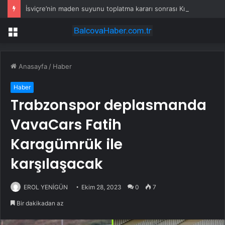
İsviçre’nin maden suyunu toplatma kararı sonrası Kızılay sessizliğini bozdu
Menü
Anasayfa
/
Haber
Haber
Trabzonspor deplasmanda
VavaCars Fatih
Karagümrük ile
karşılaşacak
EROL YENİGÜN
Ekim 28, 2023
0
7
Bir dakikadan az