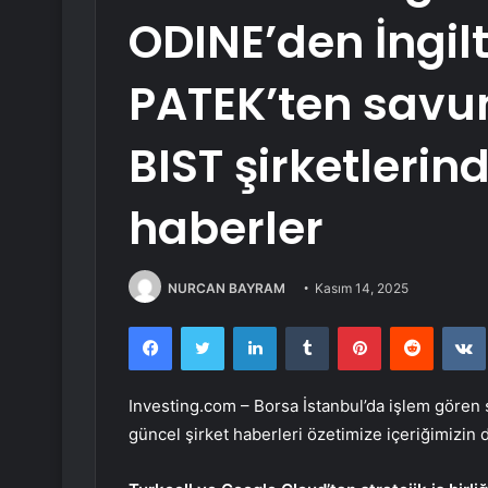
ODINE’den İngilt
PATEK’ten sav
BIST şirketleri
haberler
NURCAN BAYRAM
Kasım 14, 2025
Facebook
Twitter
LinkedIn
Tumblr
Pinterest
Reddit
Investing.com – Borsa İstanbul’da işlem gören şi
güncel şirket haberleri özetimize içeriğimizin 