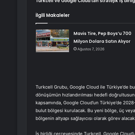
Turkcell
ve Google Cloud’tan stratejik iş birliğ
İlgili Makaleler
Mavis Tire, Pep Boys’u 700
Milyon Dolara Satın Alıyor
Ağustos 7, 2026
Turkcell Grubu, Google Cloud ile Türkiye’de bulu
dönüşümün hızlandırılması hedefi doğrultusunda 
kapsamında, Google Cloud’un Türkiye’de 2028-2
bulut bölgesi kurulacak. Bu yeni bölge, üç veya
bölgenin altyapı sağlayıcısı olarak görev alacak
İş birliği çerçevesinde Turkcell, Google Cloud’u