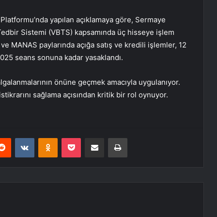
 Platformu’nda yapılan açıklamaya göre, Sermaye
lı Tedbir Sistemi (VBTS) kapsamında üç hisseye işlem
 ve
MANAS
paylarında açığa satış ve kredili işlemler, 12
2025 seans sonuna kadar yasaklandı.
 dalgalanmalarının önüne geçmek amacıyla uygulanıyor.
istikrarını sağlama açısından kritik bir rol oynuyor.
erest
Reddit
VKontakte
Odnoklassniki
Pocket
E-Posta ile paylaş
Yazdır