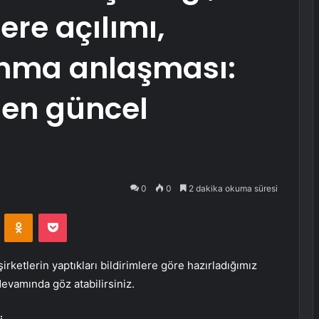
ere açılımı,
unma anlaşması:
nden güncel
0
0
2 dakika okuma süresi
VKontakte
Odnoklassniki
Pocket
rketlerin yaptıkları bildirimlere göre hazırladığımız
devamında göz atabilirsiniz.