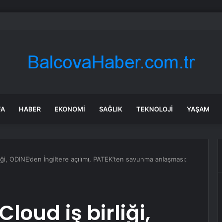
re’nin maden suyunu toplatma kararı sonrası Kızılay sessizliğini bozdu
FA
HABER
EKONOMI
SAĞLIK
TEKNOLOJI
YAŞAM
iği, ODINE’den İngiltere açılımı, PATEK’ten savunma anlaşması:
loud iş birliği,