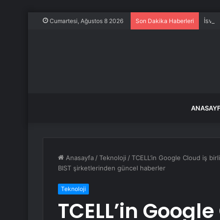
İsviç
Cumartesi, Ağustos 8 2026
Son Dakika Haberleri
ANASAY
Anasayfa
/
Teknoloji
/
TCELL’in Google Cloud iş birl
BIST şirketlerinden güncel haberler
Teknoloji
TCELL’in Google C