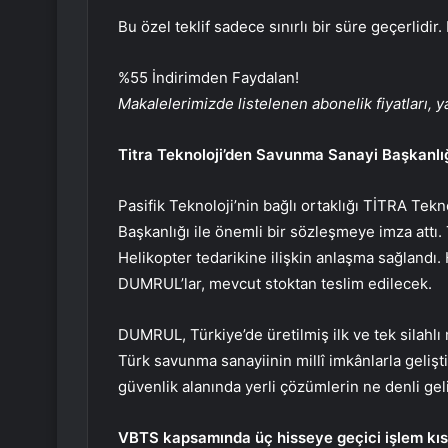
Bu özel teklif sadece sınırlı bir süre geçerlidir. 
%55 İndirimden Faydalan!
Makalelerimizde listelenen abonelik fiyatları, ya
Titra Teknoloji’den Savunma Sanayi Başkanlığ
Pasifik Teknoloji’nin bağlı ortaklığı TİTRA Te
Başkanlığı ile önemli bir sözleşmeye imza attı.
Helikopter tedarikine ilişkin anlaşma sağlandı.
DUMRUL’lar, mevcut stoktan teslim edilecek.
DUMRUL, Türkiye’de üretilmiş ilk ve tek silahlı 
Türk savunma sanayiinin millî imkânlarla gelişt
güvenlik alanında yerli çözümlerin ne denli ge
VBTS kapsamında üç hisseye geçici işlem kıs