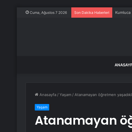
Kumluca S
Cuma, Ağustos 7 2026
Son Dakika Haberleri
ANASAY
Anasayfa
/
Yaşam
/
Atanamayan öğretmen yaşadıklar
Yaşam
Atanamayan ö