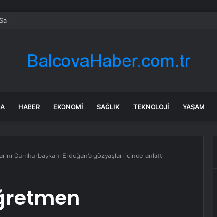
ağlık Bilimleri Fakültesi Mezuniyet Töreni
FA
HABER
EKONOMI
SAĞLIK
TEKNOLOJI
YAŞAM
ını Cumhurbaşkanı Erdoğan’a gözyaşları içinde anlattı
ğretmen