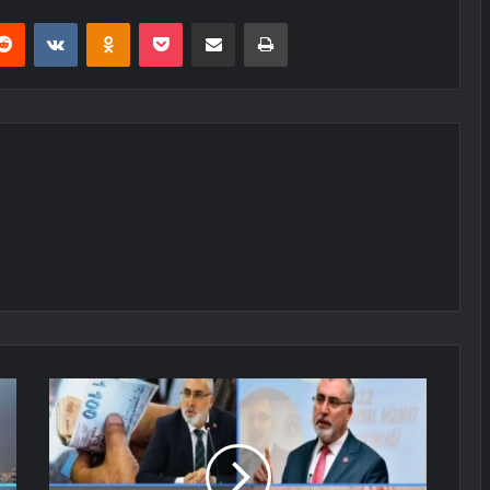
erest
Reddit
VKontakte
Odnoklassniki
Pocket
E-Posta ile paylaş
Yazdır