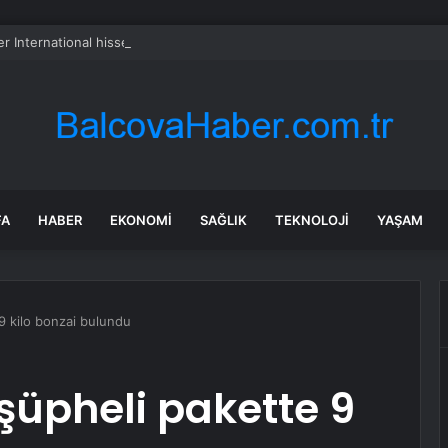
er International hissesi 12 Ağustos’ta yüzde 6,6 hareket edebilir
FA
HABER
EKONOMI
SAĞLIK
TEKNOLOJI
YAŞAM
9 kilo bonzai bulundu
şüpheli pakette 9