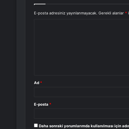
E-posta adresiniz yayınlanmayacak.
Gerekli alanlar
*
i
Y
o
r
u
m
*
Ad
*
E-posta
*
Daha sonraki yorumlarımda kullanılması için adı