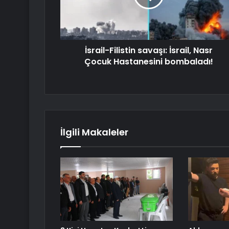
İsrail-Filistin savaşı: İsrail, Nasr
Çocuk Hastanesini bombaladı!
İlgili Makaleler