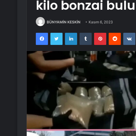
kilo bonzai bul
BÜNYAMİN KESKİN
Kasım 6, 2023
Facebook
Twitter
LinkedIn
Tumblr
Pinterest
Reddit