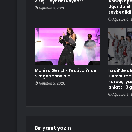
3 Kişi Hayatını Kaybetti
Ahbap ope
Uğur dahil 
Ağustos 6, 2026
sevk edildi
Ağustos 6, 
Manisa Gençlik Festivali’nde
İsrail’de a
Simge sahne aldı
Cumhurbaşk
kardeşi ya
Ağustos 5, 2026
anlattı: 3 g
Ağustos 5, 
Bir yanıt yazın