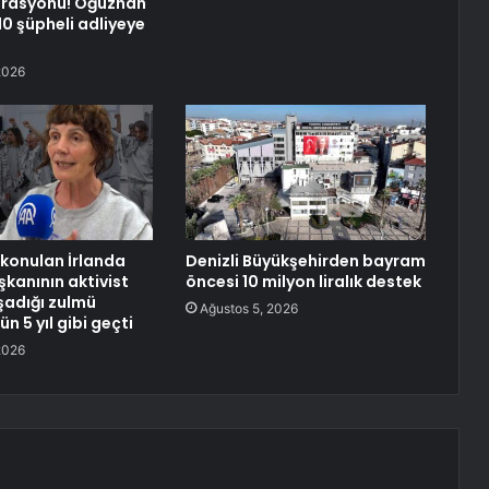
rasyonu! Oğuzhan
10 şüpheli adliyeye
2026
lıkonulan İrlanda
Denizli Büyükşehirden bayram
anının aktivist
öncesi 10 milyon liralık destek
şadığı zulmü
Ağustos 5, 2026
ün 5 yıl gibi geçti
2026