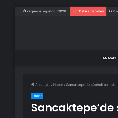
Brink
Perşembe, Ağustos 6 2026
Son Dakika Haberleri
ANASAY
Anasayfa
/
Haber
/
Sancaktepe’de şüpheli pakette 
Haber
Sancaktepe’de 