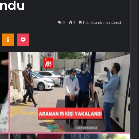
undu
0
1
1 dakika okuma süresi
VKontakte
Odnoklassniki
Pocket