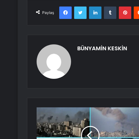
Facebook
Twitter
LinkedIn
Tumblr
Pint
Paylaş
BÜNYAMİN KESKİN