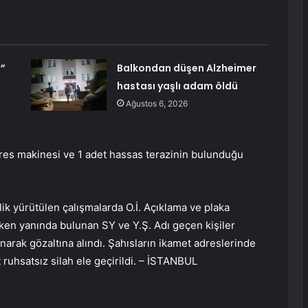
r”
Balkondan düşen Alzheimer
hastası yaşlı adam öldü
Ağustos 6, 2026
pres makinesi ve 1 adet hassas terazinin bulunduğu
lik yürütülen çalışmalarda O.İ. Açıklama ve plaka
rirken yanında bulunan SY ve Y.Ş. Adı geçen kişiler
arak gözaltına alındı. Şahısların ikamet adreslerinde
 ruhsatsız silah ele geçirildi. – İSTANBUL