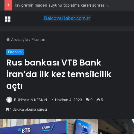
İsviçre’nin maden suyunu toplatma kararı sonrası Kızılay sessizliğini bozdu
Menü
Anasayfa
/
Ekonomi
Ekonomi
Rus bankası VTB Bank
İran’da ilk kez temsilcilik
açtı
BÜNYAMİN KESKİN
Haziran 4, 2023
0
5
1 dakika okuma süresi