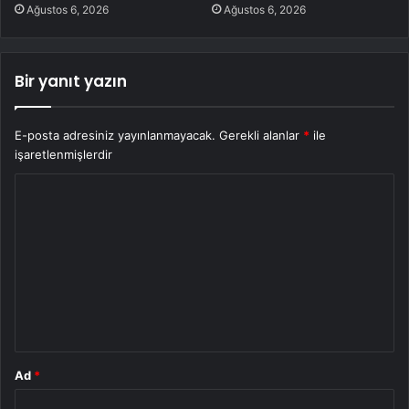
Ağustos 6, 2026
Ağustos 6, 2026
Bir yanıt yazın
E-posta adresiniz yayınlanmayacak.
Gerekli alanlar
*
ile
işaretlenmişlerdir
Y
o
r
u
m
*
Ad
*