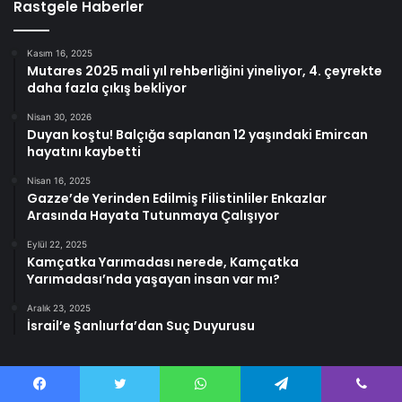
Rastgele Haberler
Kasım 16, 2025
Mutares 2025 mali yıl rehberliğini yineliyor, 4. çeyrekte
daha fazla çıkış bekliyor
Nisan 30, 2026
Duyan koştu! Balçığa saplanan 12 yaşındaki Emircan
hayatını kaybetti
Nisan 16, 2025
Gazze’de Yerinden Edilmiş Filistinliler Enkazlar
Arasında Hayata Tutunmaya Çalışıyor
Eylül 22, 2025
Kamçatka Yarımadası nerede, Kamçatka
Yarımadası’nda yaşayan insan var mı?
Aralık 23, 2025
İsrail’e Şanlıurfa’dan Suç Duyurusu
Facebook
Twitter
WhatsApp
Telegram
Viber