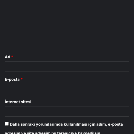
o
r
u
m
*
Ad
*
E-posta
*
İnternet sitesi
Daha sonraki yorumlarımda kullanılması için adım, e-posta
adresim ve site adresim bu tarayıcıya kaydedilsin.