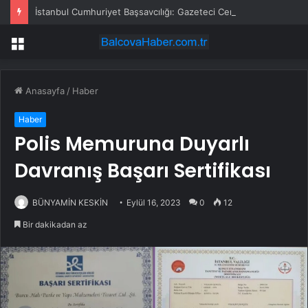
İstanbul Cumhuriyet Başsavcılığı: Gazeteci Cem Küçük gözaltına alındı
Menü
Anasayfa
/
Haber
Haber
Polis Memuruna Duyarlı
Davranış Başarı Sertifikası
BÜNYAMİN KESKİN
Eylül 16, 2023
0
12
Bir dakikadan az