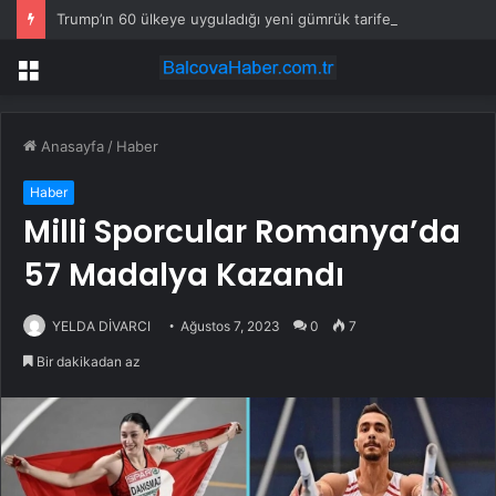
Trump’ın 60 ülkeye uyguladığı yeni gümrük tarifeleri yargıya taşındı
Menü
Anasayfa
/
Haber
Haber
Milli Sporcular Romanya’da
57 Madalya Kazandı
YELDA DİVARCI
Ağustos 7, 2023
0
7
Bir dakikadan az