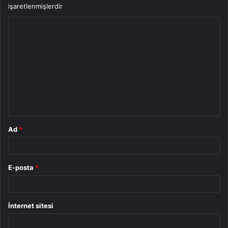
işaretlenmişlerdir
Y
o
r
u
m
*
Ad
*
E-posta
*
İnternet sitesi