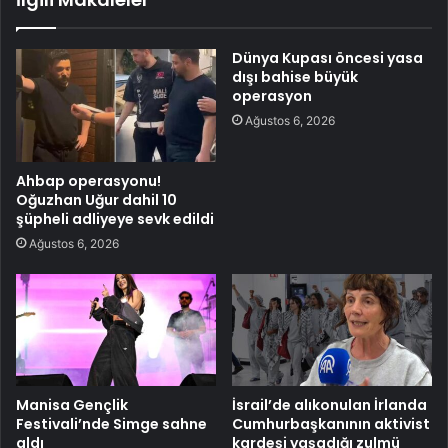
Dünya Kupası öncesi yasa
dışı bahise büyük
operasyon
Ağustos 6, 2026
Ahbap operasyonu!
Oğuzhan Uğur dahil 10
şüpheli adliyeye sevk edildi
Ağustos 6, 2026
Manisa Gençlik
İsrail’de alıkonulan İrlanda
Festivali’nde Simge sahne
Cumhurbaşkanının aktivist
aldı
kardeşi yaşadığı zulmü