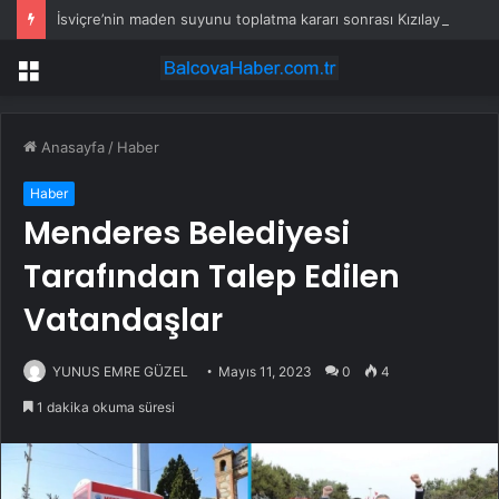
İsviçre’nin maden suyunu toplatma kararı sonrası Kızılay sessizliğini bozdu
Menü
Anasayfa
/
Haber
Haber
Menderes Belediyesi
Tarafından Talep Edilen
Vatandaşlar
YUNUS EMRE GÜZEL
Mayıs 11, 2023
0
4
1 dakika okuma süresi