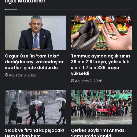
İlgili Makaleler
Özgür Özel’in ‘tam takır’
Temmuz ayında açlık sınırı
dediği kasayı vatandaşlar
38 bin 216 liraya, yoksulluk
saatler içinde doldurdu
sınırı 117 bin 336 liraya
yükseldi
Ağustos 8, 2026
Ağustos 7, 2026
Sıcak ve fırtına kapışacak!
Çerkes Soykırımı Anması
Hem Bakan hem
Samsun’da Yapıldı