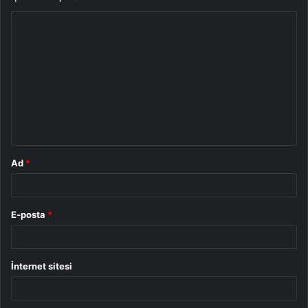
Y
o
r
u
m
*
Ad
*
E-posta
*
İnternet sitesi