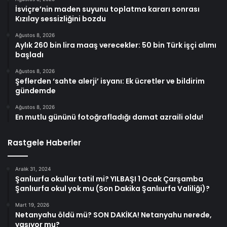
İsviçre’nin maden suyunu toplatma kararı sonrası
Kızılay sessizliğini bozdu
Ağustos 8, 2026
Aylık 260 bin lira maaş verecekler: 50 bin Türk işçi alımı
başladı
Ağustos 8, 2026
Şeflerden ‘sahte alerji’ isyanı: Ek ücretler ve bildirim
gündemde
Ağustos 8, 2026
En mutlu gününü fotoğrafladığı damat azraili oldu!
Rastgele Haberler
Aralık 31, 2024
Şanlıurfa okullar tatil mi? YILBAŞI 1 Ocak Çarşamba
Şanlıurfa okul yok mu (Son Dakika Şanlıurfa Valiliği)?
Mart 19, 2026
Netanyahu öldü mü? SON DAKİKA! Netanyahu nerede,
yaşıyor mu?