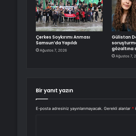
Çerkes Soykırımı Anması
Gülistan D
Samsun’da Yapıldı
soruşturma
gözaltına a
Ağustos 7, 2026
Ağustos 7, 
Bir yanıt yazın
E-posta adresiniz yayınlanmayacak.
Gerekli alanlar
*
i
Y
o