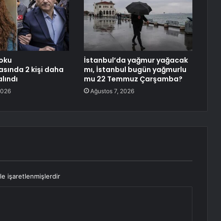
oku
İstanbul’da yağmur yağacak
sında 2 kişi daha
mı, İstanbul bugün yağmurlu
lındı
mu 22 Temmuz Çarşamba?
2026
Ağustos 7, 2026
le işaretlenmişlerdir