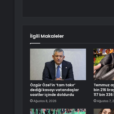
İlgili Makaleler
Özgür Özel’in ‘tam takır’
Temmuz ayı
dediği kasayı vatandaşlar
bin 216 lira
saatler içinde doldurdu
117 bin 336
Ağustos 8, 2026
Ağustos 7, 