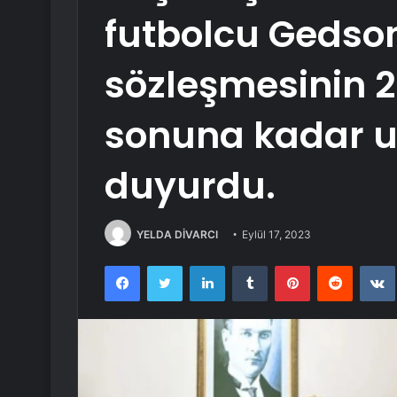
futbolcu Gedso
sözleşmesinin 
sonuna kadar uz
duyurdu.
YELDA DİVARCI
Eylül 17, 2023
Facebook
Twitter
LinkedIn
Tumblr
Pinterest
Reddit