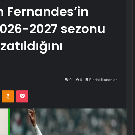
n Fernandes’in
2026-2027 sezonu
atıldığını
0
6
Bir dakikadan az
VKontakte
Odnoklassniki
Pocket