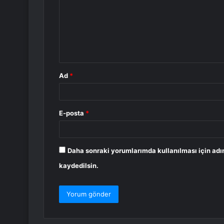
r
u
m
*
Ad
*
E-posta
*
Daha sonraki yorumlarımda kullanılması için adı
kaydedilsin.