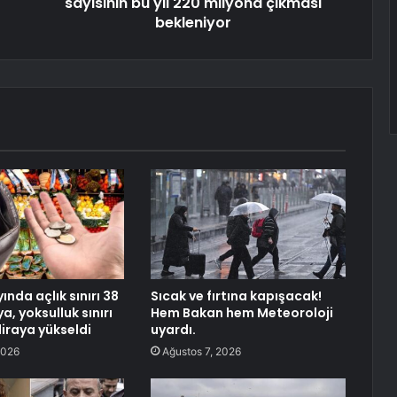
sayısının bu yıl 220 milyona çıkması
bekleniyor
nda açlık sınırı 38
Sıcak ve fırtına kapışacak!
ya, yoksulluk sınırı
Hem Bakan hem Meteoroloji
 liraya yükseldi
uyardı.
2026
Ağustos 7, 2026