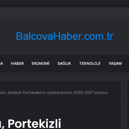
re’nin maden suyunu toplatma kararı sonrası Kızılay sessizliğini bozdu
FA
HABER
EKONOMI
SAĞLIK
TEKNOLOJI
YAŞAM
tbolcu Gedson Fernandes’in sözleşmesinin 2026-2027 sezonu
 Portekizli