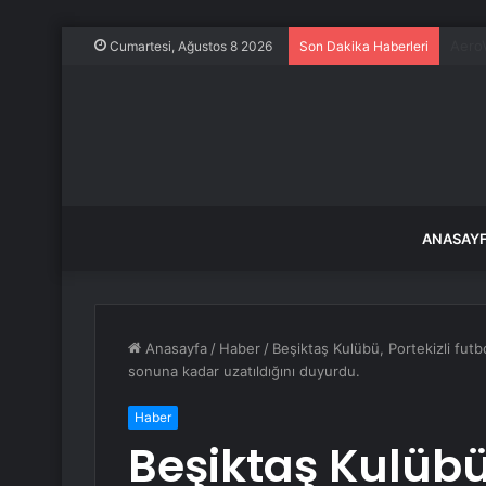
İsviç
Cumartesi, Ağustos 8 2026
Son Dakika Haberleri
ANASAY
Anasayfa
/
Haber
/
Beşiktaş Kulübü, Portekizli fu
sonuna kadar uzatıldığını duyurdu.
Haber
Beşiktaş Kulübü,