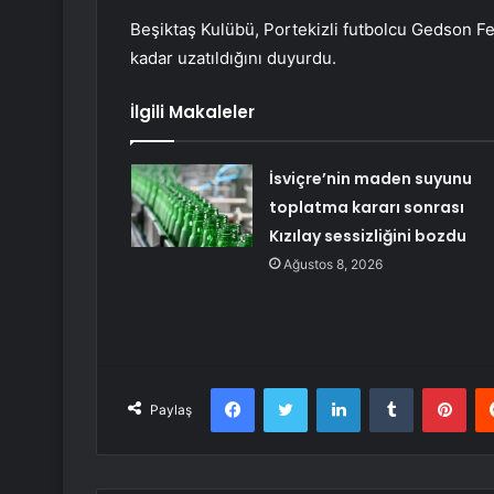
Beşiktaş Kulübü, Portekizli futbolcu Gedson
kadar uzatıldığını duyurdu.
İlgili Makaleler
İsviçre’nin maden suyunu
toplatma kararı sonrası
Kızılay sessizliğini bozdu
Ağustos 8, 2026
Facebook
Twitter
LinkedIn
Tumblr
Pint
Paylaş