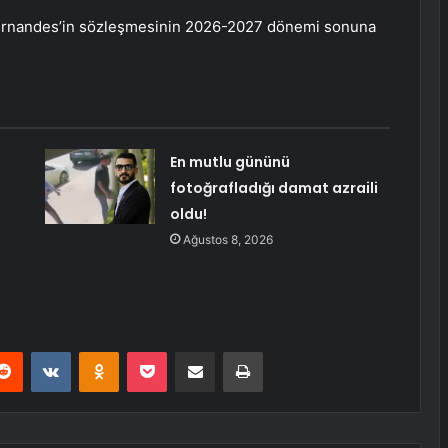
 Fernandes’in sözleşmesinin 2026-2027 dönemi sonuna
En mutlu gününü
fotoğrafladığı damat azraili
oldu!
Ağustos 8, 2026
erest
Reddit
VKontakte
Odnoklassniki
Pocket
E-Posta ile paylaş
Yazdır