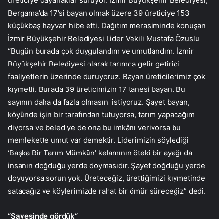
üreticiye dayanaklar sürüyor. İzmir Büyükşehir Belediyesi,
Bergama’da 17’si bayan olmak üzere 39 üreticiye 153
küçükbaş hayvan hibe etti. Dağıtım merasiminde konuşan
İzmir Büyükşehir Belediyesi Lider Vekili Mustafa Özuslu
“Bugün burada çok duygulandım ve umutlandım. İzmir
Büyükşehir Belediyesi olarak tarımda gelir getirici
faaliyetlerin üzerinde duruyoruz. Bayan üreticilerimiz çok
kıymetli. Burada 39 üreticimizin 17 tanesi bayan. Bu
sayının daha da fazla olmasını istiyoruz. Şayet bayan,
köyünde işin bir tarafından tutuyorsa, tarım yapacağım
diyorsa ve belediye de ona bu imkânı veriyorsa bu
memlekette umut var demektir. Liderimizin söylediği
‘Başka Bir Tarım Mümkün’ kelamının öteki bir ayağı da
insanın doğduğu yerde doymasıdır. Şayet doğduğu yerde
doyuyorsa sorun yok. Üreteceğiz, ürettiğimizi kıymetinde
satacağız ve köylerimizde rahat bir ömür süreceğiz” dedi.
“Sayesinde gördük“