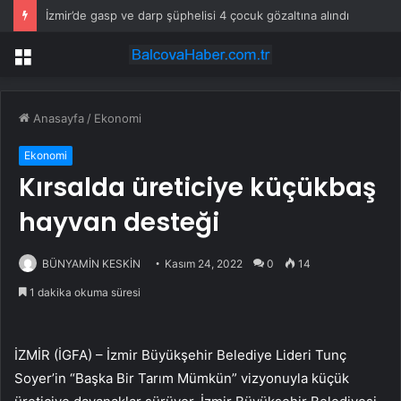
İzmir’de gasp ve darp şüphelisi 4 çocuk gözaltına alındı
Menü
Anasayfa
/
Ekonomi
Ekonomi
Kırsalda üreticiye küçükbaş
hayvan desteği
BÜNYAMİN KESKİN
Kasım 24, 2022
0
14
1 dakika okuma süresi
İZMİR (İGFA) – İzmir Büyükşehir Belediye Lideri Tunç
Soyer’in “Başka Bir Tarım Mümkün” vizyonuyla küçük