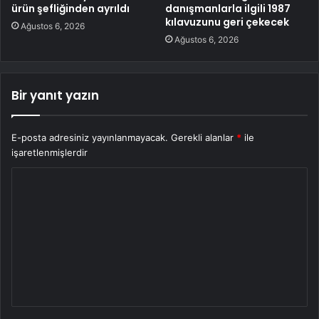
ürün şefliğinden ayrıldı
danışmanlarla ilgili 1987
kılavuzunu geri çekecek
Ağustos 6, 2026
Ağustos 6, 2026
Bir yanıt yazın
E-posta adresiniz yayınlanmayacak.
Gerekli alanlar
*
ile
işaretlenmişlerdir
Y
o
r
u
m
*