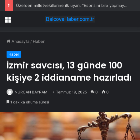
Özel’den milletvekillerine ilk uyarı: “Esprisini bile yapmayacaksınız”
Menü
Anasayfa
/
Haber
Haber
İzmir savcısı, 13 günde 100
kişiye 2 iddianame hazırladı
NURCAN BAYRAM
Temmuz 19, 2025
0
0
1 dakika okuma süresi