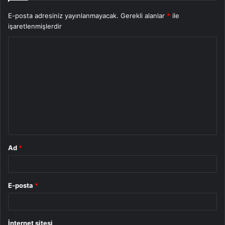
E-posta adresiniz yayınlanmayacak.
Gerekli alanlar
*
ile
işaretlenmişlerdir
Y
o
r
u
m
*
Ad
*
E-posta
*
İnternet sitesi