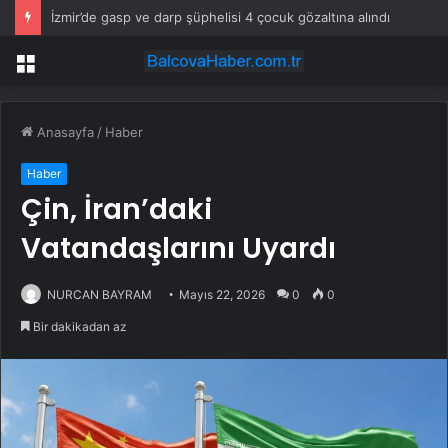
İzmir’de gasp ve darp şüphelisi 4 çocuk gözaltına alındı
Menü
Anasayfa
/
Haber
Haber
Çin, İran’daki
Vatandaşlarını Uyardı
NURCAN BAYRAM
Mayıs 22, 2026
0
0
Bir dakikadan az