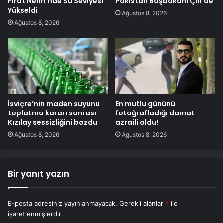
Fırat Nehri’nde Su Seviyesi
Pakistan Başbakanı Çin’de
Yükseldi
Ağustos 8, 2026
Ağustos 8, 2026
İsviçre’nin maden suyunu
En mutlu gününü
toplatma kararı sonrası
fotoğrafladığı damat
Kızılay sessizliğini bozdu
azraili oldu!
Ağustos 8, 2026
Ağustos 8, 2026
Bir yanıt yazın
E-posta adresiniz yayınlanmayacak.
Gerekli alanlar
*
ile
işaretlenmişlerdir