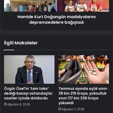
Hamide Kurt Doğangün madalyalarını
depremzedelere bağışladı
İlgili Makaleler
Özgür Özel’in ‘tam takır’
Temmuz ayında açlık sınırı
dediği kasayı vatandaşlar
38 bin 216 liraya, yoksulluk
saatler içinde doldurdu
sınırı 117 bin 336 liraya
yükseldi
Ağustos 8, 2026
Ağustos 7, 2026