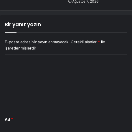
Ağustos 7, 2026
Bir yanıt yazın
E-posta adresiniz yayınlanmayacak.
Gerekli alanlar
*
ile
işaretlenmişlerdir
Y
o
r
u
m
*
Ad
*