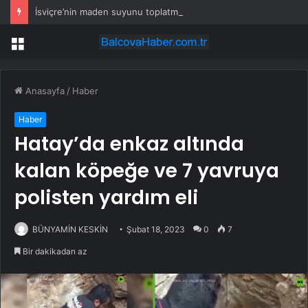
İsviçre’nin maden suyunu toplatma kararı sonrası Kızılay sessizliğini bozdu
Menü
Anasayfa
/
Haber
Haber
Hatay’da enkaz altında
kalan köpeğe ve 7 yavruya
polisten yardım eli
BÜNYAMİN KESKİN
Şubat 18, 2023
0
7
Bir dakikadan az