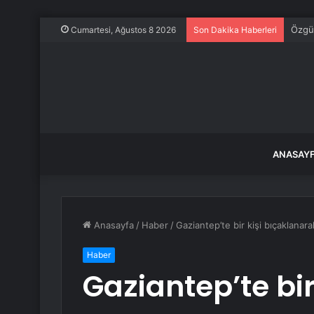
Özgür
Cumartesi, Ağustos 8 2026
Son Dakika Haberleri
ANASAY
Anasayfa
/
Haber
/
Gaziantep’te bir kişi bıçaklanar
Haber
Gaziantep’te bir