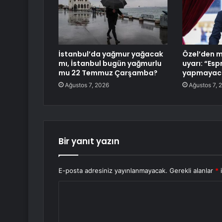
İstanbul’da yağmur yağacak
Özel’den mi
mı, İstanbul bugün yağmurlu
uyarı: “Espr
mu 22 Temmuz Çarşamba?
yapmayaca
Ağustos 7, 2026
Ağustos 7, 
Bir yanıt yazın
E-posta adresiniz yayınlanmayacak.
Gerekli alanlar
*
i
Y
o
r