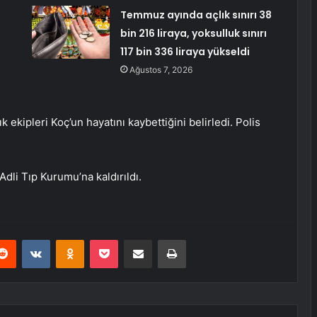
Temmuz ayında açlık sınırı 38
bin 216 liraya, yoksulluk sınırı
117 bin 336 liraya yükseldi
Ağustos 7, 2026
 ekipleri Koç’un hayatını kaybettiğini belirledi. Polis
dli Tıp Kurumu’na kaldırıldı.
erest
Reddit
VKontakte
Odnoklassniki
Pocket
E-Posta ile paylaş
Yazdır