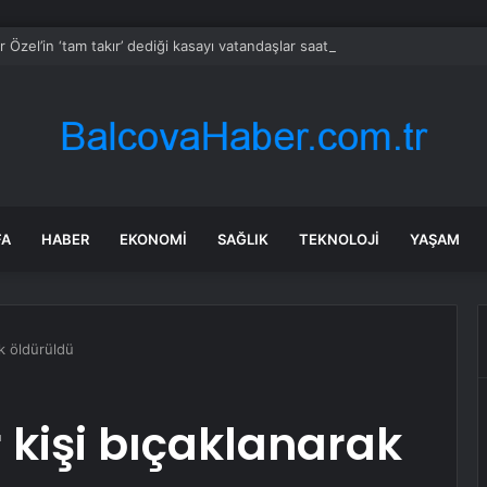
 Özel’in ‘tam takır’ dediği kasayı vatandaşlar saatler içinde doldurdu
FA
HABER
EKONOMI
SAĞLIK
TEKNOLOJI
YAŞAM
ak öldürüldü
 kişi bıçaklanarak