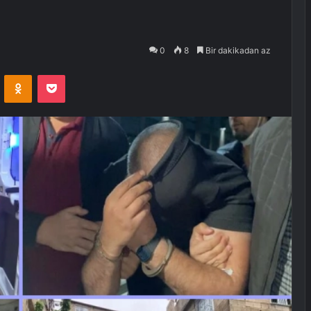
0
8
Bir dakikadan az
VKontakte
Odnoklassniki
Pocket