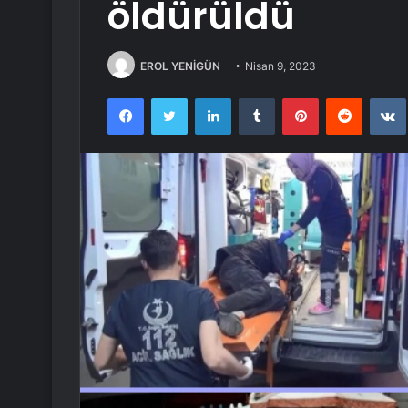
öldürüldü
EROL YENİGÜN
Nisan 9, 2023
Facebook
Twitter
LinkedIn
Tumblr
Pinterest
Reddit