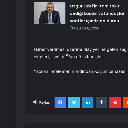
Özgür Özel’in ‘tam takır’
dediği kasayı vatandaşlar
saatler içinde doldurdu
Ağustos 8, 2026
Haber verilmesi üzerine olay yerine gelen sağlık
ekipleri, zanlı V.Ö.’yü gözaltına aldı.
Yapılan incelemenin ardından Koç’un cenazesi A
Facebook
Twitter
LinkedIn
Tumblr
Pint
Paylaş