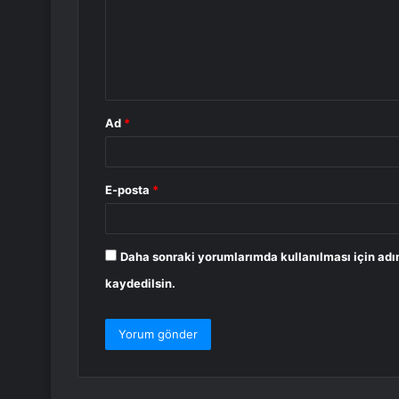
u
m
*
Ad
*
E-posta
*
Daha sonraki yorumlarımda kullanılması için adı
kaydedilsin.