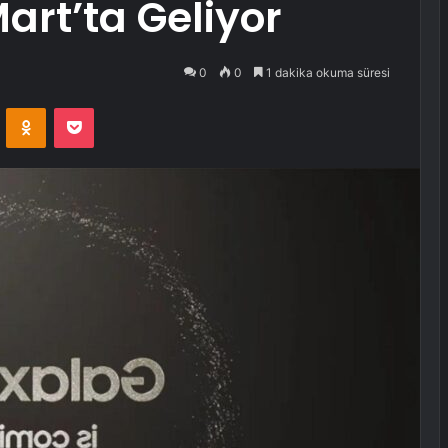
art’ta Geliyor
0
0
1 dakika okuma süresi
VKontakte
Odnoklassniki
Pocket