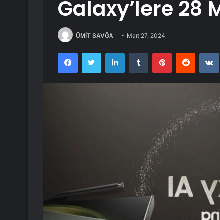
Galaxy’lere 28 M
ÜMİT SAVĞA
Mart 27, 2024
Facebook
Twitter
LinkedIn
Tumblr
Pinterest
Reddit