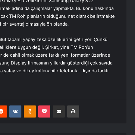
zı Galaxy AI özelliklerini Samsung Galaxy S22
tirmek adına da çalışmalar yapmakta. Bu konu hakkında
ncak TM Roh planların olduğunu net olarak belirtmekte
l bir avantaj olmasıyla ön planda.
ut tabanlı yapay zeka özelliklerini getiriyor. Çünkü
zelliklere uygun değil. Şirket, yine TM Roh’un
 de dahil olmak üzere farklı yeni formatlar üzerinde
ng Display firmasının yıllardır gösterdiği çok sayıda
yatay ve dikey katlanabilir telefonlar dışında farklı
erest
Reddit
VKontakte
Odnoklassniki
Pocket
E-Posta ile paylaş
Yazdır