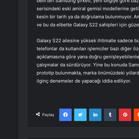
belirten Samsung şirketi, yeni bilgiye göre ba
serisindeki eski amiral gemisi modellerine ge
kesin bir tarih ya da doğrulama bulunmuyor. A
ve bu da elbette Galaxy S22 sahipleri için güze
Galaxy S22 ailesine yüksek ihtimalle sadece bul
telefonlar da kullanılan işlemciler bazı diğer ö
açıklamasına göre yana doğru genişleyebilenler
çalışmalar da sürdürüyor. Yine bu konuda Samsu
prototip bulunmakta, marka önümüzdeki yıllarda 
ilginç denemeler de yapacağı iddia ediliyor.
Facebook
Twitter
LinkedIn
Tumblr
Pint
Paylaş