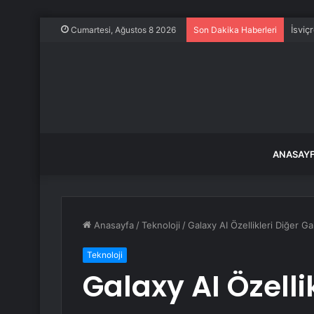
İsviç
Cumartesi, Ağustos 8 2026
Son Dakika Haberleri
ANASAY
Anasayfa
/
Teknoloji
/
Galaxy AI Özellikleri Diğer Ga
Teknoloji
Galaxy AI Özelli