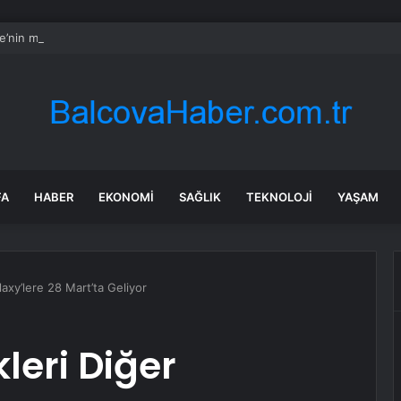
re’nin maden suyunu toplatma kararı sonrası Kızılay sessizliğini bozdu
FA
HABER
EKONOMI
SAĞLIK
TEKNOLOJI
YAŞAM
laxy’lere 28 Mart’ta Geliyor
kleri Diğer