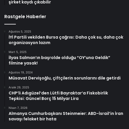
şirket kaydı çıkabilir
Rastgele Haberler
Ağustos 5, 2025
İYİ Partili vekilden Bursa çağrısı: Daha çok su, daha çok
organizasyon lazım
Mart 5, 2025
İlyas Salman’ın başrolde olduğu “OY’una Geldik”
filmine yasak!
Ağustos 19, 2024
Müsavat Dervişoğlu, çiftçilerin sorunlarını dile getirdi
Aralık 29, 2025
CHP’li Adıgüzel’den Lütfi Bayraktar’a Fiskobirlik
Tepkisi: Güncel Borç 15 Milyar Lira
Nisan 7, 2026
Almanya Cumhurbaşkanı Steinmeier: ABD-İsrail’in İran
savaşı felaket bir hata