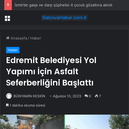
İzmir’de gasp ve darp şüphelisi 4 çocuk gözaltına alındı
Menü
Anasayfa
/
Haber
Haber
Edremit Belediyesi Yol
Yapımı İçin Asfalt
Seferberliğini Başlattı
BÜNYAMİN KESKİN
Ağustos 10, 2023
0
7
1 dakika okuma süresi