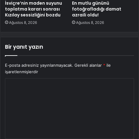
İsviçre’nin maden suyunu
En mutlu gününü
toplatma kararı sonrası
fotoğrafladığı damat
Kızılay sessizliğini bozdu
azraili oldu!
Ağustos 8, 2026
Ağustos 8, 2026
Bir yanıt yazın
E-posta adresiniz yayınlanmayacak.
Gerekli alanlar
*
ile
işaretlenmişlerdir
Y
o
r
u
m
*