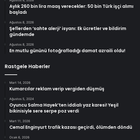
Aylık 260 bin lira maaş verecekler: 50 bin Türk işçi alımı
başladı
Ağustos 8, 2026
Şeflerden ‘sahte alerji’ isyanı: Ek ücretler ve bildirim
gündemde
Ağustos 8, 2026
En mutlu gününü fotoğrafladığı damat azraili oldu!
Rastgele Haberler
Mart 14, 2026
Kumarcılar reklam verip vergiden düşmüş
Ağustos 5, 2024
Oyuncu Salma Hayek’ten iddialı yaz karesi! Yeşil
bikinisiyle sere serpe poz verdi
Mart 11, 2026
Cemal Enginyurt trafik kazası geçirdi, ölümden döndü
Ocak 6, 2026