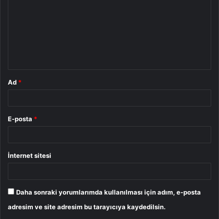
r
u
m
*
Ad
*
E-posta
*
İnternet sitesi
Daha sonraki yorumlarımda kullanılması için adım, e-posta
adresim ve site adresim bu tarayıcıya kaydedilsin.