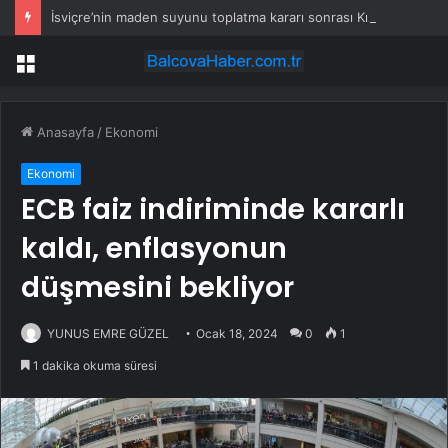
İsviçre’nin maden suyunu toplatma kararı sonrası Kızılay sessizliğini bozdu
Menü
Anasayfa
/
Ekonomi
Ekonomi
ECB faiz indiriminde kararlı
kaldı, enflasyonun
düşmesini bekliyor
YUNUS EMRE GÜZEL
Ocak 18, 2024
0
1
1 dakika okuma süresi