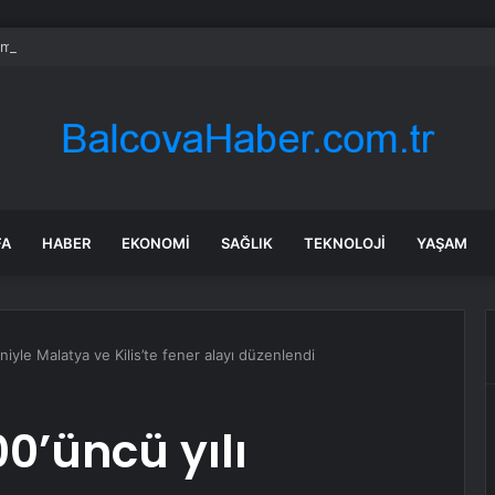
milletvekillerine ilk uyarı: “Esprisini bile yapmayacaksınız”
FA
HABER
EKONOMI
SAĞLIK
TEKNOLOJI
YAŞAM
iyle Malatya ve Kilis’te fener alayı düzenlendi
0’üncü yılı