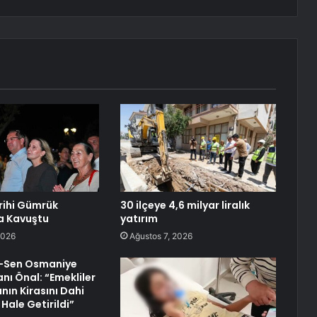
arihi Gümrük
30 ilçeye 4,6 milyar liralık
a Kavuştu
yatırım
2026
Ağustos 7, 2026
i-Sen Osmaniye
nı Önal: “Emekliler
nın Kirasını Dahi
ale Getirildi”