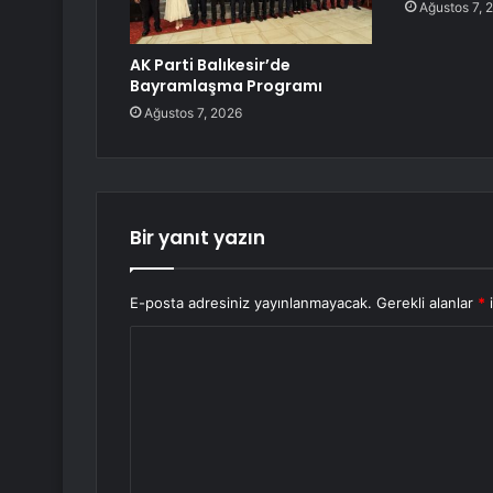
Ağustos 7, 
AK Parti Balıkesir’de
Bayramlaşma Programı
Ağustos 7, 2026
Bir yanıt yazın
E-posta adresiniz yayınlanmayacak.
Gerekli alanlar
*
i
Y
o
r
u
m