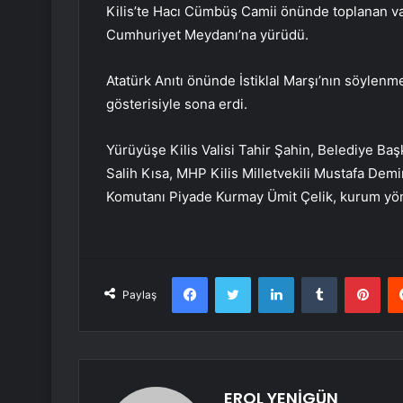
Kilis’te Hacı Cümbüş Camii önünde toplanan vat
Cumhuriyet Meydanı’na yürüdü.
Atatürk Anıtı önünde İstiklal Marşı’nın söylenme
gösterisiyle sona erdi.
Yürüyüşe Kilis Valisi Tahir Şahin, Belediye Baş
Salih Kısa, MHP Kilis Milletvekili Mustafa Dem
Komutanı Piyade Kurmay Ümit Çelik, kurum yönet
Facebook
Twitter
LinkedIn
Tumblr
Pint
Paylaş
EROL YENİGÜN