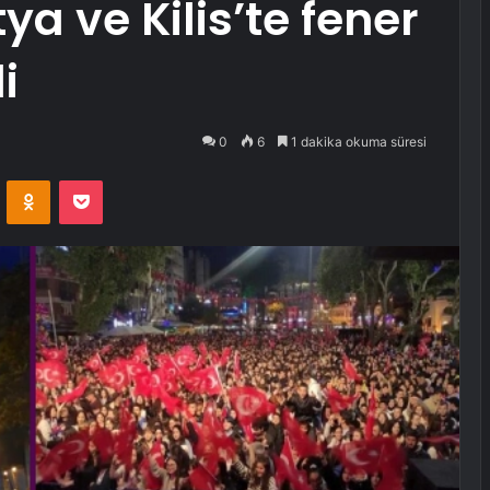
a ve Kilis’te fener
i
0
6
1 dakika okuma süresi
VKontakte
Odnoklassniki
Pocket