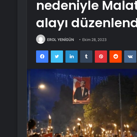
nedeniyle Malaty
alayı düzenlend
EROL YENİGÜN
Ekim 28, 2023
Facebook
Twitter
LinkedIn
Tumblr
Pinterest
Reddit