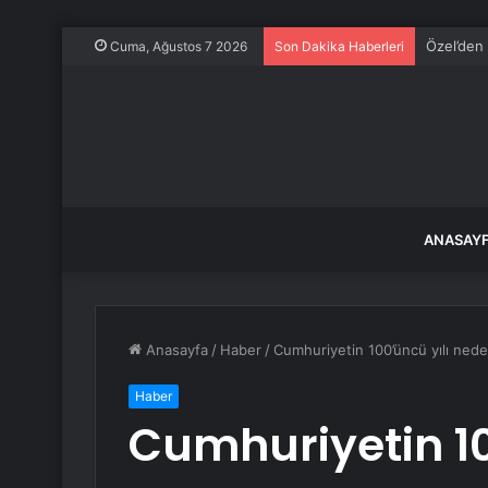
Özel’den 
Cuma, Ağustos 7 2026
Son Dakika Haberleri
ANASAY
Anasayfa
/
Haber
/
Cumhuriyetin 100’üncü yılı neden
Haber
Cumhuriyetin 10