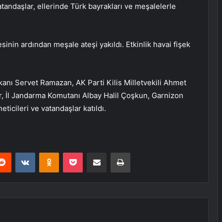
andaşlar, ellerinde Türk bayrakları ve meşalelerle
sinin ardından meşale ateşi yakıldı. Etkinlik havai fişek
kanı Servet Ramazan, AK Parti Kilis Milletvekili Ahmet
ir, İl Jandarma Komutanı Albay Halil Çoşkun, Garnizon
icileri ve vatandaşlar katıldı.
erest
Reddit
VKontakte
Odnoklassniki
Pocket
E-Posta ile paylaş
Yazdır