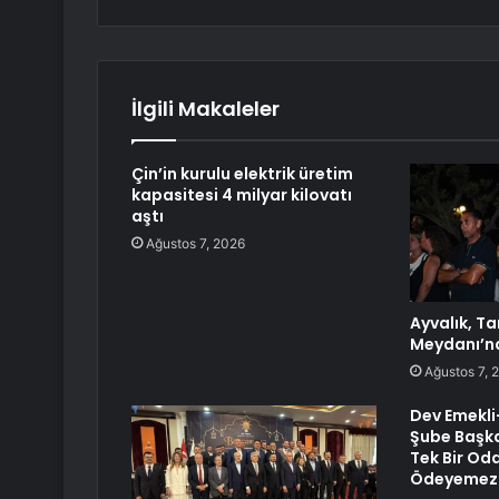
İlgili Makaleler
Çin’in kurulu elektrik üretim
kapasitesi 4 milyar kilovatı
aştı
Ağustos 7, 2026
Ayvalık, T
Meydanı’n
Ağustos 7, 
Dev Emekl
Şube Başka
Tek Bir Oda
Ödeyemez H