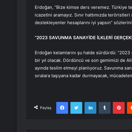
Erdoğan, “Bize kimse ders veremez. Türkiye ter
icazetini aramayız. Sınır hattımızda teröristler
destekleyenler hesaplarını iyi yapsın” sözlerini
“2023 SAVUNMA SANAYİDE İLKLERİ GERÇEKL
Erdoğan kelamlarını şu halde sürdürdü: “2023 
bir yıl olacak. Dördüncü ve son gemimizi de All
ayında teslim etmeyi planlıyoruz. Savunma sana
sıralara taşıyana kadar durmayacak, mücadelem
Facebook
Twitter
LinkedIn
Tumblr
Pint
Paylaş