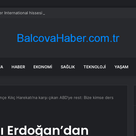
er International hissesi 12 Ağustos’ta yüzde 6,6 hareket edebilir
FA
HABER
EKONOMI
SAĞLIK
TEKNOLOJI
YAŞAM
 Kılıç Harekatı’na karşı çıkan ABD’ye rest: Bize kimse ders
 Erdoğan’dan