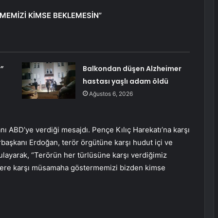
EMİZİ KİMSE BEKLEMESİN”
r”
Balkondan düşen Alzheimer
hastası yaşlı adam öldü
Ağustos 6, 2026
nı ABD’ye verdiği mesajdı. Pençe Kılıç Harekatı’na karşı
başkanı Erdoğan, terör örgütüne karşı hudut içi ve
layarak, “Terörün her türlüsüne karşı verdiğimiz
stlere karşı müsamaha göstermemizi bizden kimse