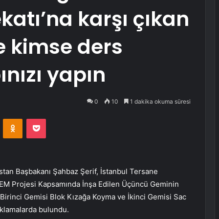
katı’na karşı çıkan
ze kimse ders
nızı yapın
0
10
1 dakika okuma süresi
VKontakte
Odnoklassniki
Pocket
tan Başbakanı Şahbaz Şerif, İstanbul Tersane
LGEM Projesi Kapsamında İnşa Edilen Üçüncü Geminin
 Birinci Gemisi Blok Kızağa Koyma ve İkinci Gemisi Sac
klamalarda bulundu.