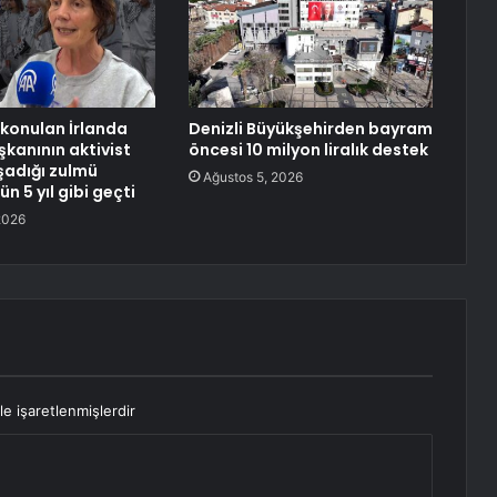
lıkonulan İrlanda
Denizli Büyükşehirden bayram
anının aktivist
öncesi 10 milyon liralık destek
şadığı zulmü
Ağustos 5, 2026
ün 5 yıl gibi geçti
2026
le işaretlenmişlerdir