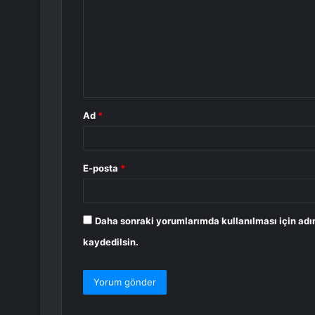
r
u
m
*
Ad
*
E-posta
*
Daha sonraki yorumlarımda kullanılması için adı
kaydedilsin.