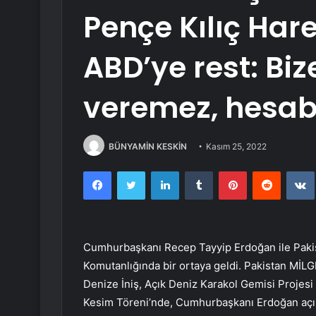
Pençe Kılıç Hare
ABD’ye rest: Bi
veremez, hesabı
BÜNYAMİN KESKİN
Kasım 25, 2022
Facebook
Twitter
LinkedIn
Tumblr
Pinterest
Reddit
Cumhurbaşkanı Recep Tayyip Erdoğan ile Pakis
Komutanlığında bir ortaya geldi. Pakistan Mİ
Denize İniş, Açık Deniz Karakol Gemisi Projesi
Kesim Töreni’nde, Cumhurbaşkanı Erdoğan açı