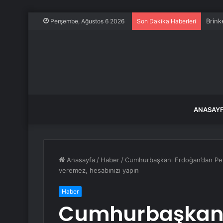
Brink
Perşembe, Ağustos 6 2026
Son Dakika Haberleri
ANASAY
Anasayfa
/
Haber
/
Cumhurbaşkanı Erdoğan’dan Pençe
veremez, hesabınızı yapın
Haber
Cumhurbaşkanı