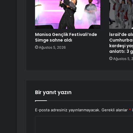
Manisa Gençlik Festivali’nde
İsrail’de a
Simge sahne aldı
Cumhurbaşk
kardeşi ya
Ağustos 5, 2026
anlattı: 3 g
Ağustos 5, 
Bir yanıt yazın
E-posta adresiniz yayınlanmayacak.
Gerekli alanlar
*
i
Y
o