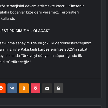
ör stratejisini devam ettirmekte kararlı. Kimsenin
i silaha boğanlar bize ders veremez. Teröristleri
 kullandı.
EŞTİRDİĞİMİZ YIL OLACAK”
savunma sanayimizde birçok ilki gerçekleştireceğimiz
ah’ın izniyle Pakistanlı kardeşlerimize 2025’in şubat
yi alanında Türkiye’yi dünyanın süper liginde ilk
izi sürdüreceğiz.”
erest
Reddit
VKontakte
Odnoklassniki
Pocket
E-Posta ile paylaş
Yazdır