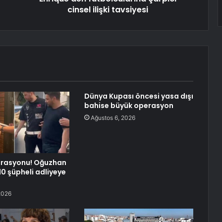
cinsel ilişki tavsiyesi
Dünya Kupası öncesi yasa dışı
bahise büyük operasyon
Ağustos 6, 2026
rasyonu! Oğuzhan
10 şüpheli adliyeye
2026