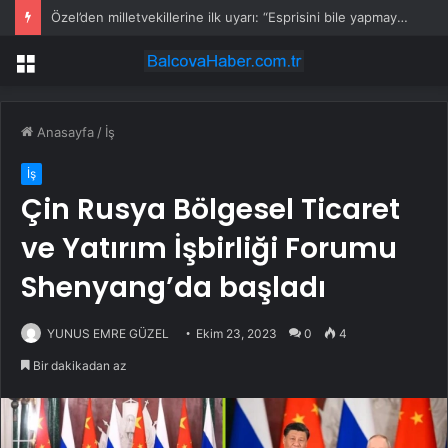
Özel’den milletvekillerine ilk uyarı: “Esprisini bile yapmayacaksınız”
Menü
Anasayfa
/
İş
İş
Çin Rusya Bölgesel Ticaret
ve Yatırım İşbirliği Forumu
Shenyang’da başladı
YUNUS EMRE GÜZEL
Ekim 23, 2023
0
4
Bir dakikadan az