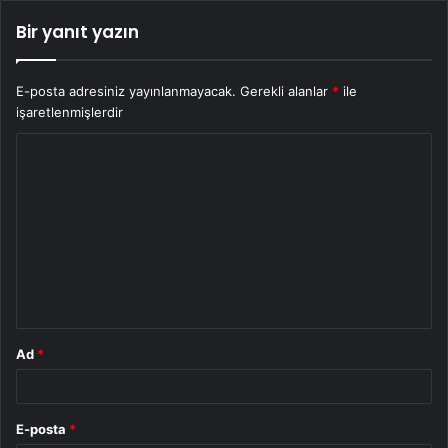
Bir yanıt yazın
E-posta adresiniz yayınlanmayacak.
Gerekli alanlar
*
ile
işaretlenmişlerdir
Y
o
r
u
m
*
Ad
*
E-posta
*