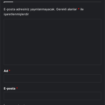
E-posta adresiniz yayınlanmayacak.
Gerekli alanlar
*
ile
işaretlenmişlerdir
Y
o
r
u
m
*
Ad
*
E-posta
*