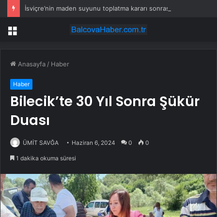
İsviçre’nin maden suyunu toplatma kararı sonrası Kızılay sessizliğini bozdu
Menü
Anasayfa
/
Haber
Haber
Bilecik’te 30 Yıl Sonra Şükür
Duası
ÜMİT SAVĞA
Haziran 6, 2024
0
0
1 dakika okuma süresi