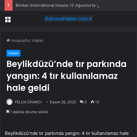
Brinker International hissesi 12 Ağustos’ta yüzde 6,6 hareket edebilir
Menü
Anasayfa
/
Haber
Haber
Beylikdüzü’nde tır parkında
yangın: 4 tır kullanılamaz
hale geldi
YELDA DİVARCI
Kasım 26, 2022
0
13
1 dakika okuma süresi
Beylikdüzü’nde tır parkında yangın: 4 tır kullanılamaz hale