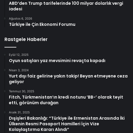
ABD’den Trump tarifelerinde 100 milyar dolarlık vergi
iadesi
Ağustos 6, 2026
Türkiye ile Çin Ekonomi Forumu
Rastgele Haberler
Eylül 12, 2025
Oyun satışları yaz mevsimini revaçta kapadı
Nisan 3, 2024
Yurt dışı faiz gelirine yakın takip! Beyan etmeyene ceza
geliyor
Temmuz 30, 2025
Fitch, Türkmenistan’ın kredi notunu ’BB-’ olarak teyit
etti, görünüm durağan
Aralık 31, 2025
Dışişleri Bakanlığı: “Türkiye ile Ermenistan Arasında İki
Ülkenin Resmi Pasaport Hamilleri İçin Vize
Kolaylaştırma Kararı Alındı”