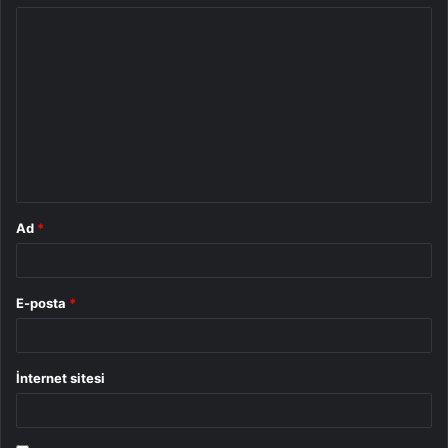
Y
o
r
u
m
*
Ad
*
E-posta
*
İnternet sitesi