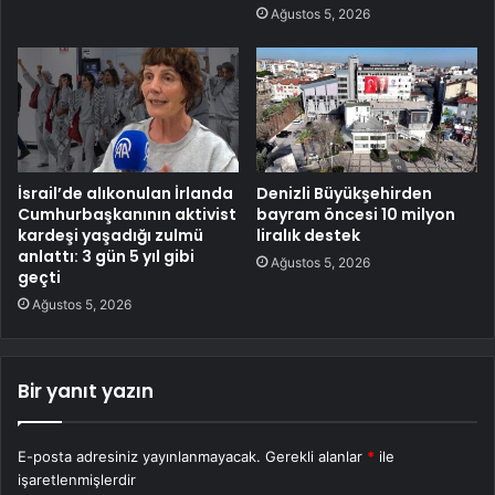
Ağustos 5, 2026
İsrail’de alıkonulan İrlanda
Denizli Büyükşehirden
Cumhurbaşkanının aktivist
bayram öncesi 10 milyon
kardeşi yaşadığı zulmü
liralık destek
anlattı: 3 gün 5 yıl gibi
Ağustos 5, 2026
geçti
Ağustos 5, 2026
Bir yanıt yazın
E-posta adresiniz yayınlanmayacak.
Gerekli alanlar
*
ile
işaretlenmişlerdir