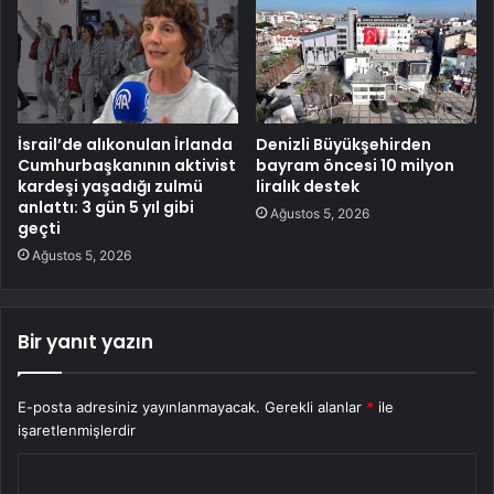
İsrail’de alıkonulan İrlanda
Denizli Büyükşehirden
Cumhurbaşkanının aktivist
bayram öncesi 10 milyon
kardeşi yaşadığı zulmü
liralık destek
anlattı: 3 gün 5 yıl gibi
Ağustos 5, 2026
geçti
Ağustos 5, 2026
Bir yanıt yazın
E-posta adresiniz yayınlanmayacak.
Gerekli alanlar
*
ile
işaretlenmişlerdir
Y