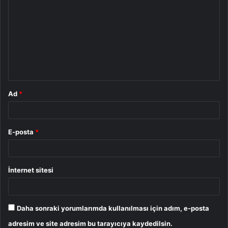
o
r
u
m
*
Ad
*
E-posta
*
İnternet sitesi
Daha sonraki yorumlarımda kullanılması için adım, e-posta
adresim ve site adresim bu tarayıcıya kaydedilsin.