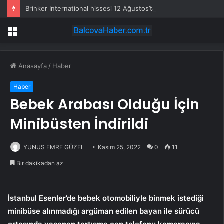
Brinker International hissesi 12 Ağustos’ta yüzde 6,6 hareket edebilir
Menü
Anasayfa
/
Haber
Haber
Bebek Arabası Olduğu İçin
Minibüsten İndirildi
YUNUS EMRE GÜZEL
Kasım 25, 2022
0
11
Bir dakikadan az
İstanbul Esenler’de bebek otomobiliyle binmek istediği
minibüse alınmadığı argüman edilen bayan ile sürücü