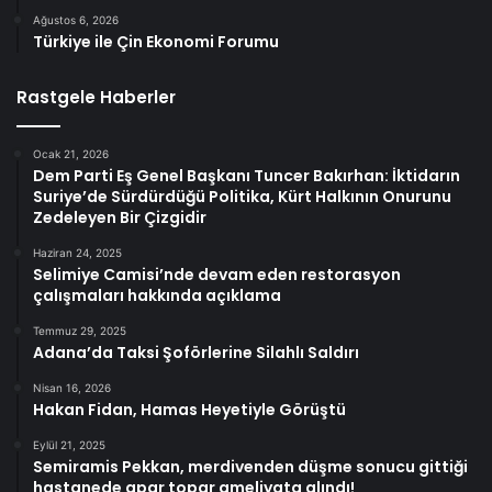
Ağustos 6, 2026
Türkiye ile Çin Ekonomi Forumu
Rastgele Haberler
Ocak 21, 2026
Dem Parti Eş Genel Başkanı Tuncer Bakırhan: İktidarın
Suriye’de Sürdürdüğü Politika, Kürt Halkının Onurunu
Zedeleyen Bir Çizgidir
Haziran 24, 2025
Selimiye Camisi’nde devam eden restorasyon
çalışmaları hakkında açıklama
Temmuz 29, 2025
Adana’da Taksi Şoförlerine Silahlı Saldırı
Nisan 16, 2026
Hakan Fidan, Hamas Heyetiyle Görüştü
Eylül 21, 2025
Semiramis Pekkan, merdivenden düşme sonucu gittiği
hastanede apar topar ameliyata alındı!