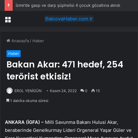
İzmir’de gasp ve darp şüphelisi 4 çocuk gözaltına alındı
Menü
Anasayfa
/
Haber
Haber
Bakan Akar: 471 hedef, 254
terörist etkisiz!
EROL YENİGÜN
Kasım 24, 2022
0
15
1 dakika okuma süresi
ANKARA (İGFA) –
Milli Savunma Bakanı Hulusi Akar,
beraberinde Genelkurmay Lideri Orgeneral Yaşar Güler ve