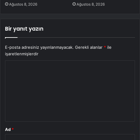
Ağustos 8, 2026
Ağustos 8, 2026
Bir yanıt yazın
E-posta adresiniz yayınlanmayacak.
Gerekli alanlar
*
ile
işaretlenmişlerdir
Y
o
r
u
m
*
Ad
*