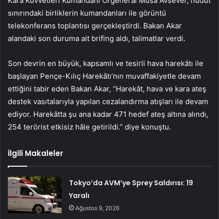
Kara Kuvvetleri Kumandanı Orgeneral Musa Avsever, hudut
sınırındaki birliklerin kumandanları ile görüntü
telekonferans toplantısı gerçekleştirdi. Bakan Akar
alandaki son duruma ait brifing aldı, talimatlar verdi.
Son devrin en büyük, kapsamlı ve tesirli hava harekâtı ile
başlayan Pençe-Kılıç Harekâtı’nın muvaffakiyetle devam
ettiğini tabir eden Bakan Akar, “Harekât, hava ve kara ateş
destek vasıtalarıyla yapılan cezalandırma atışları ile devam
ediyor. Harekâtta şu ana kadar 471 hedef ateş altına alındı,
254 terörist etkisiz hâle getirildi.” diye konuştu.
İlgili Makaleler
Tokyo’da AVM’ye Sprey Saldırısı: 19
Yaralı
Ağustos 9, 2026