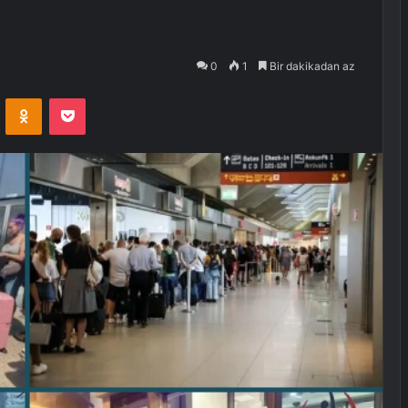
0
1
Bir dakikadan az
VKontakte
Odnoklassniki
Pocket