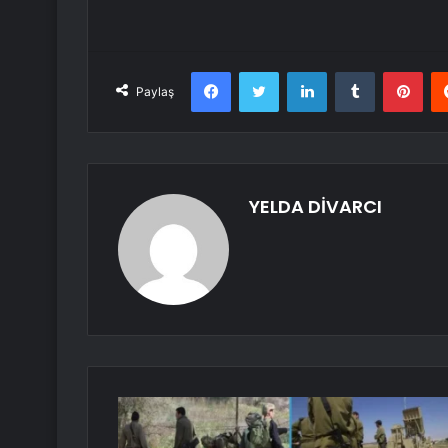
Facebook
Twitter
LinkedIn
Tumblr
Pint
Paylaş
YELDA DİVARCI