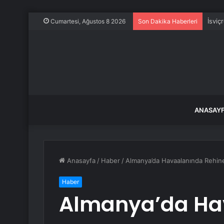
İsviç
Cumartesi, Ağustos 8 2026
Son Dakika Haberleri
ANASAY
Anasayfa
/
Haber
/
Almanya’da Havaalanında Rehine
Haber
Almanya’da Ha