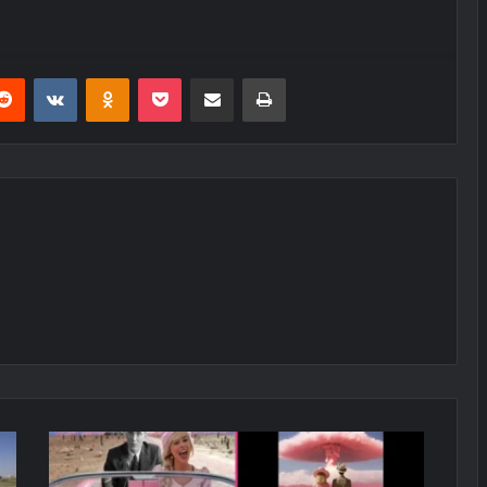
erest
Reddit
VKontakte
Odnoklassniki
Pocket
E-Posta ile paylaş
Yazdır