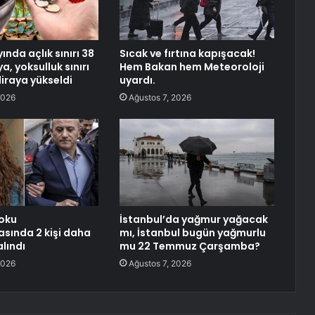
nda açlık sınırı 38
Sıcak ve fırtına kapışacak!
ya, yoksulluk sınırı
Hem Bakan hem Meteoroloji
 liraya yükseldi
uyardı.
2026
Ağustos 7, 2026
oku
İstanbul’da yağmur yağacak
sında 2 kişi daha
mı, İstanbul bugün yağmurlu
lındı
mu 22 Temmuz Çarşamba?
2026
Ağustos 7, 2026