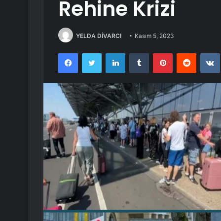
Rehine Krizi
YELDA DİVARCI
Kasım 5, 2023
Facebook
Twitter
LinkedIn
Tumblr
Pinterest
Reddit