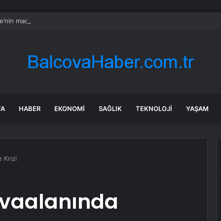
re’nin maden suyunu toplatma kararı sonrası Kızılay sessizliğini bozdu
FA
HABER
EKONOMI
SAĞLIK
TEKNOLOJI
YAŞAM
 Krizi
vaalanında