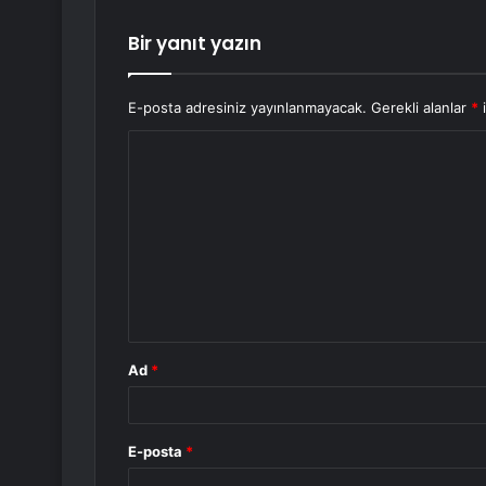
Bir yanıt yazın
E-posta adresiniz yayınlanmayacak.
Gerekli alanlar
*
i
Y
o
r
u
m
*
Ad
*
E-posta
*