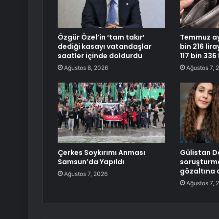
Özgür Özel’in ‘tam takır’
Temmuz ayı
dediği kasayı vatandaşlar
bin 216 lira
saatler içinde doldurdu
117 bin 336
Ağustos 8, 2026
Ağustos 7, 
Çerkes Soykırımı Anması
Gülistan D
Samsun’da Yapıldı
soruşturma
gözaltına a
Ağustos 7, 2026
Ağustos 7, 