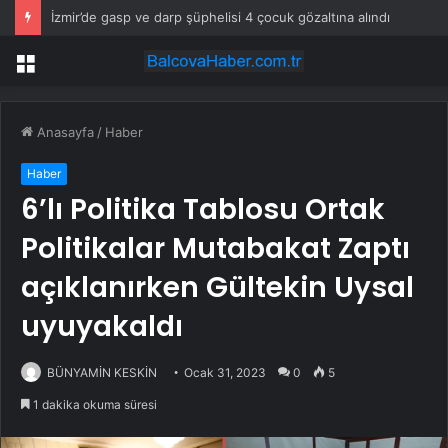
İzmir’de gasp ve darp şüphelisi 4 çocuk gözaltına alındı
Menü
Anasayfa
/
Haber
Haber
6’lı Politika Tablosu Ortak
Politikalar Mutabakat Zaptı
açıklanırken Gültekin Uysal
uyuyakaldı
BÜNYAMİN KESKİN
Ocak 31, 2023
0
5
1 dakika okuma süresi