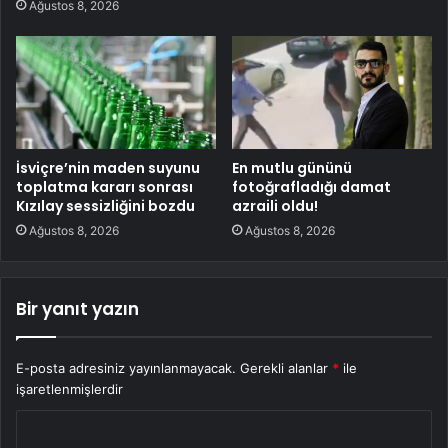
Ağustos 8, 2026
İsviçre’nin maden suyunu
En mutlu gününü
toplatma kararı sonrası
fotoğrafladığı damat
Kızılay sessizliğini bozdu
azraili oldu!
Ağustos 8, 2026
Ağustos 8, 2026
Bir yanıt yazın
E-posta adresiniz yayınlanmayacak.
Gerekli alanlar
*
ile
işaretlenmişlerdir
Y