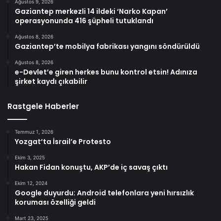
Ağustos 9, 2026
Gaziantep merkezli 14 ildeki ‘Narko Kapan’
operasyonunda 416 şüpheli tutuklandı
Ağustos 8, 2026
Gaziantep’te mobilya fabrikası yangını söndürüldü
Ağustos 8, 2026
e-Devlet’e giren herkes bunu kontrol etsin! Adınıza
şirket kaydı çıkabilir
Rastgele Haberler
Temmuz 1, 2026
Yozgat’ta İsrail’e Protesto
Ekim 3, 2025
Hakan Fidan konuştu, AKP’de iç savaş çıktı
Ekim 12, 2024
Google duyurdu: Android telefonlara yeni hırsızlık
koruması özelliği geldi
Mart 23, 2025