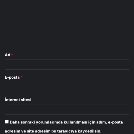
o
r
u
m
*
Ad
*
E-posta
*
İnternet sitesi
Daha sonraki yorumlarımda kullanılması için adım, e-posta
adresim ve site adresim bu tarayıcıya kaydedilsin.