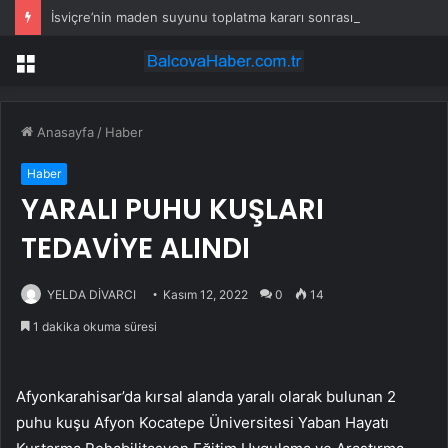
İsviçre’nin maden suyunu toplatma kararı sonrası Kızılay sessizliğini bozdu
Menü
Anasayfa
/
Haber
Haber
YARALI PUHU KUŞLARI
TEDAVİYE ALINDI
YELDA DİVARCI
Kasım 12, 2022
0
14
1 dakika okuma süresi
Afyonkarahisar’da kırsal alanda yaralı olarak bulunan 2
puhu kuşu Afyon Kocatepe Üniversitesi Yaban Hayatı