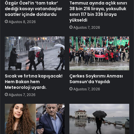
Özgür Özel’in ‘tam takır’
Temmuz ayında açlık sınırı
dediği kasayı vatandaşlar
38 bin 216 liraya, yoksulluk
saatler içinde doldurdu
sınırı 117 bin 336 liraya
yükseldi
Ağustos 8, 2026
Ağustos 7, 2026
Sıcak ve fırtına kapışacak!
Çerkes Soykırımı Anması
Hem Bakan hem
Samsun’da Yapıldı
Meteoroloji uyardı.
Ağustos 7, 2026
Ağustos 7, 2026