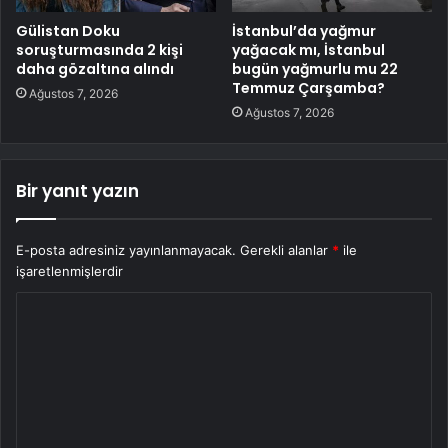
Gülistan Doku
İstanbul’da yağmur
soruşturmasında 2 kişi
yağacak mı, İstanbul
daha gözaltına alındı
bugün yağmurlu mu 22
Temmuz Çarşamba?
Ağustos 7, 2026
Ağustos 7, 2026
Bir yanıt yazın
E-posta adresiniz yayınlanmayacak.
Gerekli alanlar
*
ile
işaretlenmişlerdir
Y
o
r
u
m