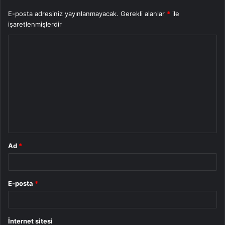
E-posta adresiniz yayınlanmayacak.
Gerekli alanlar
*
ile
işaretlenmişlerdir
Y
o
r
u
m
*
Ad
*
E-posta
*
İnternet sitesi