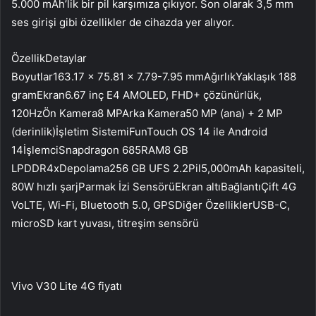
5.000 mAh’lik bir pil karşımıza çıkıyor. Son olarak 3,5 mm
ses girişi gibi özellikler de cihazda yer alıyor.
ÖzellikDetaylar
Boyutlar163.17 x 75.81 x 7.79-7.95 mmAğırlıkYaklaşık 188
gramEkran6.67 inç E4 AMOLED, FHD+ çözünürlük,
120HzÖn Kamera8 MPArka Kamera50 MP (ana) + 2 MP
(derinlik)İşletim SistemiFunTouch OS 14 ile Android
14İşlemciSnapdragon 685RAM8 GB
LPDDR4xDepolama256 GB UFS 2.2Pil5,000mAh kapasiteli,
80W hızlı şarjParmak İzi SensörüEkran altıBağlantıÇift 4G
VoLTE, Wi-Fi, Bluetooth 5.0, GPSDiğer ÖzelliklerUSB-C,
microSD kart yuvası, titreşim sensörü
Vivo V30 Lite 4G fiyatı