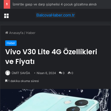
İzmir’de gasp ve darp şüphelisi 4 çocuk gözaltına alındı
Menü
Anasayfa
/
Haber
Haber
Vivo V30 Lite 4G Özellikleri
ve Fiyatı
ÜMİT SAVĞA
Nisan 6, 2024
0
0
1 dakika okuma süresi