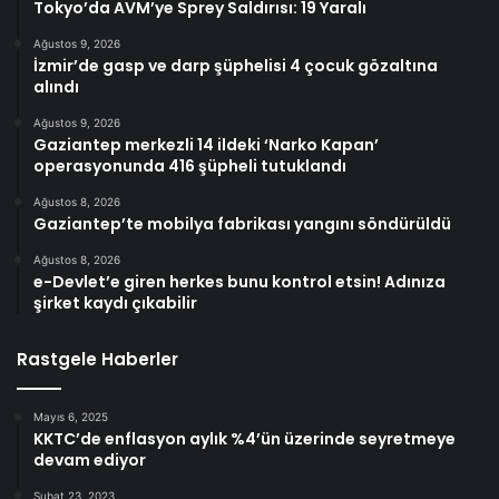
Tokyo’da AVM’ye Sprey Saldırısı: 19 Yaralı
Ağustos 9, 2026
İzmir’de gasp ve darp şüphelisi 4 çocuk gözaltına
alındı
Ağustos 9, 2026
Gaziantep merkezli 14 ildeki ‘Narko Kapan’
operasyonunda 416 şüpheli tutuklandı
Ağustos 8, 2026
Gaziantep’te mobilya fabrikası yangını söndürüldü
Ağustos 8, 2026
e-Devlet’e giren herkes bunu kontrol etsin! Adınıza
şirket kaydı çıkabilir
Rastgele Haberler
Mayıs 6, 2025
KKTC’de enflasyon aylık %4’ün üzerinde seyretmeye
devam ediyor
Şubat 23, 2023