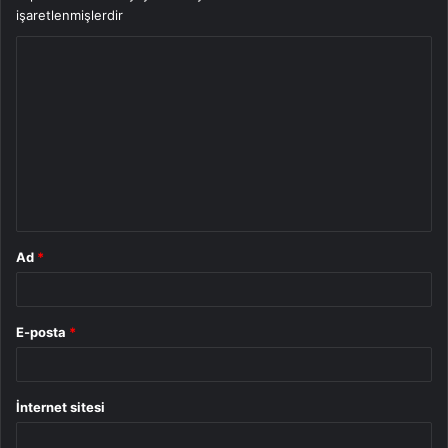
işaretlenmişlerdir
Y
o
r
u
m
*
Ad
*
E-posta
*
İnternet sitesi