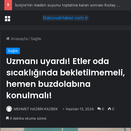
Aylık 260 bin lira maaş verecekler: 50 bin Türk işçi alımı başladı
Menü
Anasayfa
/
Sağlık
Sağlık
Uzmanı uyardı! Etler oda
sıcaklığında bekletilmemeli,
hemen buzdolabına
konulmalı!
MEHMET HAZBİN KAZBEK
Haziran 15, 2024
0
0
4 dakika okuma süresi