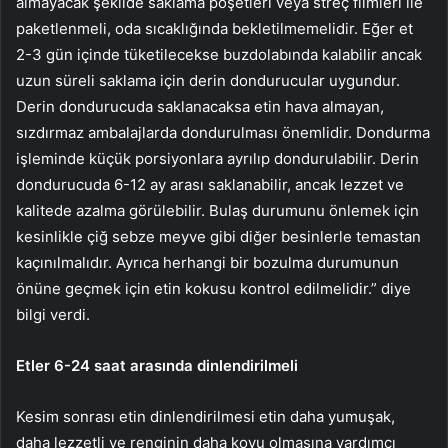
almayacak şekilde saklama poşetleri veya streç filmleri ile
paketlenmeli, oda sıcaklığında bekletilmemelidir. Eğer et
2-3 gün içinde tüketilecekse buzdolabında kalabilir ancak
uzun süreli saklama için derin dondurucular uygundur.
Derin dondurucuda saklanacaksa etin hava almayan,
sızdırmaz ambalajlarda dondurulması önemlidir. Dondurma
işleminde küçük porsiyonlara ayrılıp dondurulabilir. Derin
dondurucuda 6-12 ay arası saklanabilir, ancak lezzet ve
kalitede azalma görülebilir. Bulaş durumunu önlemek için
kesinlikle çiğ sebze meyve gibi diğer besinlerle temastan
kaçınılmalıdır. Ayrıca herhangi bir bozulma durumunun
önüne geçmek için etin kokusu kontrol edilmelidir.” diye
bilgi verdi.
Etler 6-24 saat arasında dinlendirilmeli
Kesim sonrası etin dinlendirilmesi etin daha yumuşak,
daha lezzetli ve renginin daha koyu olmasına yardımcı