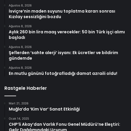
Ağustos 8, 2026
İsviçre’nin maden suyunu toplatma kararı sonrası
Kızılay sessizliğini bozdu
Ağustos 8, 2026
Aylık 260 bin lira maaş verecekler: 50 bin Türk işçi alımı
başladı
Ağustos 8, 2026
Şeflerden ‘sahte alerji’ isyanı: Ek ücretler ve bildirim
gündemde
Ağustos 8, 2026
En mutlu gününü fotoğrafladığı damat azraili oldu!
Rastgele Haberler
Mart 21, 2026
Muğla’da ‘Kim Var’ Sanat Etkinliği
Ocak 14, 2025
CHP’li Akay’dan Varlık Fonu Genel Müdürü’ne Eleştiri:
Gelir Dağılımındaki Uçurum