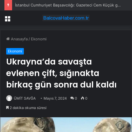
İstanbul Cumhuriyet Başsavcılığı: Gazeteci Cem Küçük gözaltına alındı
Menü
Anasayfa
/
Ekonomi
Ekonomi
Ukrayna’da savaşta
evlenen çift, sığınakta
birkaç gün sonra dul kaldı
ÜMİT SAVĞA
Mayıs 7, 2024
0
0
2 dakika okuma süresi