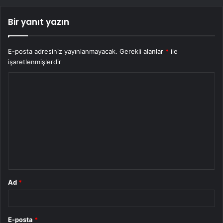
Bir yanıt yazın
E-posta adresiniz yayınlanmayacak.
Gerekli alanlar
*
ile
işaretlenmişlerdir
Y
o
r
u
m
*
Ad
*
E-posta
*