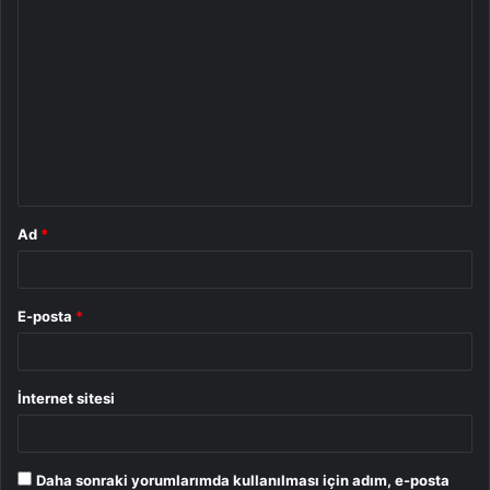
Y
o
r
u
m
*
Ad
*
E-posta
*
İnternet sitesi
Daha sonraki yorumlarımda kullanılması için adım, e-posta