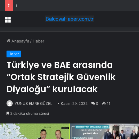
Bodrum’da Yaya Kazası
Menü
Anasayfa
/
Haber
Haber
Türkiye ve BAE arasında
“Ortak Stratejik Güvenlik
Diyaloğu” kurulacak
YUNUS EMRE GÜZEL
Kasım 29, 2022
0
11
2 dakika okuma süresi