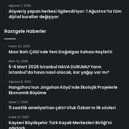
Ağustos 7, 2026
Alışveriş yapan herkesi ilgilendiriyor: 1 Ağustos’ta tüm
dijital kurallar değişiyor
Rastgele Haberler
Kasım 22, 2025
Mısır Batı Çölü’nde Yeni Doğalgaz Sahası Keşfetti
Mart 12, 2026
5-6 Mart 2026 İstanbul HAVA DURUMU! Yarın
İstanbul’da hava nasıl olacak, kar yağışı var mı?
Ağustos 8, 2025
Hangzhou’nun Jingshan Köyü’nde Ekolojik Projelerle
Ekonomik Büyüme
Şubat 7, 2026
11 saatlik ameliyattan çıktı! Ufuk Özkan’ın ilk sözleri
Aralık 27, 2025
Kayseri Büyükşehir Türk Kayak Merkezleri Birliği’ni
ağırladı