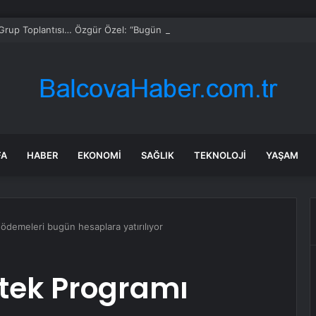
rup Toplantısı… Özgür Özel: “Bugün Bu Kürsüye Vakti Gelmiş Bir Vedan
FA
HABER
EKONOMI
SAĞLIK
TEKNOLOJI
YAŞAM
ödemeleri bugün hesaplara yatırılıyor
stek Programı