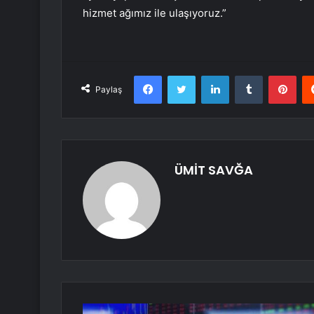
hizmet ağımız ile ulaşıyoruz.”
Facebook
Twitter
LinkedIn
Tumblr
Pint
Paylaş
ÜMİT SAVĞA