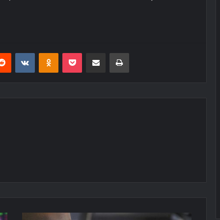
erest
Reddit
VKontakte
Odnoklassniki
Pocket
E-Posta ile paylaş
Yazdır