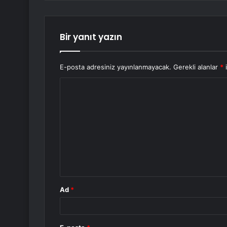
Bir yanıt yazın
E-posta adresiniz yayınlanmayacak.
Gerekli alanlar
*
i
Y
o
r
u
m
*
Ad
*