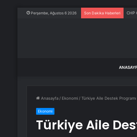
CHP G
Perşembe, Ağustos 6 2026
Son Dakika Haberleri
ANASAY
Anasayfa
/
Ekonomi
/
Türkiye Aile Destek Programı 
Ekonomi
Türkiye Aile De