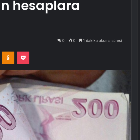
n hesaplara
0
0
1 dakika okuma süresi
VKontakte
Odnoklassniki
Pocket