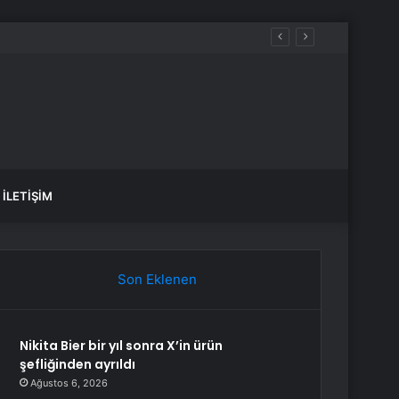
ın Hüznünü Taşıyarak Çıktım”
İLETIŞIM
Son Eklenen
Nikita Bier bir yıl sonra X’in ürün
şefliğinden ayrıldı
Ağustos 6, 2026