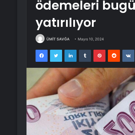
ödemeleri bugü
yatırılıyor
ÜMİT SAVĞA
Mayıs 10, 2024
Facebook
Twitter
LinkedIn
Tumblr
Pinterest
Reddit