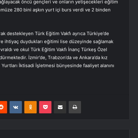
ağlayacak öncü gençleri ve onların yetişecekleri eğitim
üze 280 bini aşkın yurt içi burs verdi ve 2 binden
arak destekleyen Türk Eğitim Vakfı ayrıca Türkiye’de
re ihtiyaç duydukları eğitimi lise düzeyinde sağlamak
evraldı ve okul Türk Eğitim Vakfı İnanç Türkeş Özel
rdürmektedir. İzmir’de, Trabzon’da ve Ankara’da kız
urtları İktisadi İşletmesi bünyesinde faaliyet alanını
erest
Reddit
VKontakte
Odnoklassniki
Pocket
E-Posta ile paylaş
Yazdır