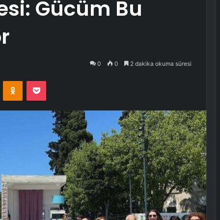
jesi: Gücüm Bu
r
0
0
2 dakika okuma süresi
VKontakte
Odnoklassniki
Pocket