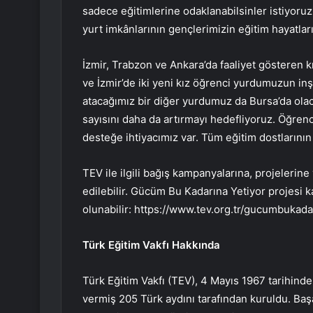
sadece eğitimlerine odaklanabilsinler istiyoru
yurt imkânlarının gençlerimizin eğitim hayatla
İzmir, Trabzon ve Ankara’da faaliyet gösteren k
ve İzmir’de iki yeni kız öğrenci yurdumuzun in
atacağımız bir diğer yurdumuz da Bursa’da olaca
sayısını daha da artırmayı hedefliyoruz. Öğren
desteğe ihtiyacımız var. Tüm eğitim dostlarının
TEV ile ilgili bağış kampanyalarına, projelerine 
edilebilir. Gücüm Bu Kadarına Yetiyor projesi 
olunabilir: https://www.tev.org.tr/gucumbukada
Türk Eğitim Vakfı Hakkında
Türk Eğitim Vakfı (TEV), 4 Mayıs 1967 tarihin
vermiş 205 Türk aydını tarafından kuruldu. Başar