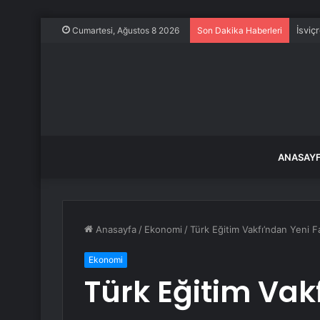
İsviç
Cumartesi, Ağustos 8 2026
Son Dakika Haberleri
ANASAY
Anasayfa
/
Ekonomi
/
Türk Eğitim Vakfı’ndan Yeni F
Ekonomi
Türk Eğitim Vak