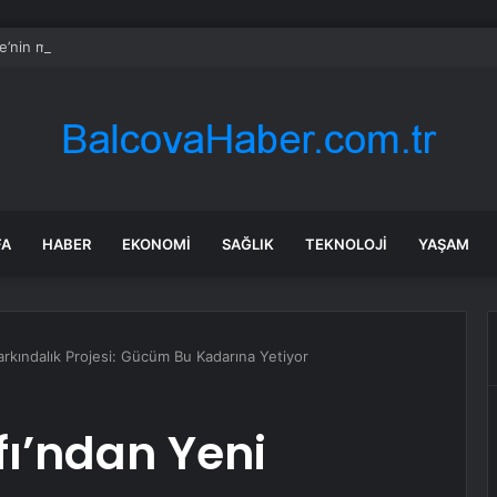
re’nin maden suyunu toplatma kararı sonrası Kızılay sessizliğini bozdu
FA
HABER
EKONOMI
SAĞLIK
TEKNOLOJI
YAŞAM
arkındalık Projesi: Gücüm Bu Kadarına Yetiyor
fı’ndan Yeni