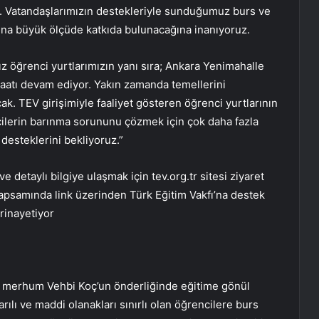
z. Vatandaşlarımızın destekleriyle sunduğumuz burs ve
rına büyük ölçüde katkıda bulunacağına inanıyoruz.
ız öğrenci yurtlarımızın yanı sıra; Ankara Yenimahalle
şaatı devam ediyor. Yakın zamanda temellerini
k. TEV girişimiyle faaliyet gösteren öğrenci yurtlarının
cilerin barınma sorununu çözmek için çok daha fazla
 desteklerini bekliyoruz.”
ve detaylı bilgiye ulaşmak için tev.org.tr sitesi ziyaret
kapsamında link üzerinden Türk Eğitim Vakfı’na destek
rinayetiyor
de merhum Vehbi Koç’un önderliğinde eğitime gönül
ılı ve maddi olanakları sınırlı olan öğrencilere burs