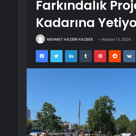
Farkındalık Pro
Kadarına Yetiyo
MEHMET HAZBİN KAZBEK
Haziran 13, 2024
Facebook
Twitter
LinkedIn
Tumblr
Pinterest
Reddit