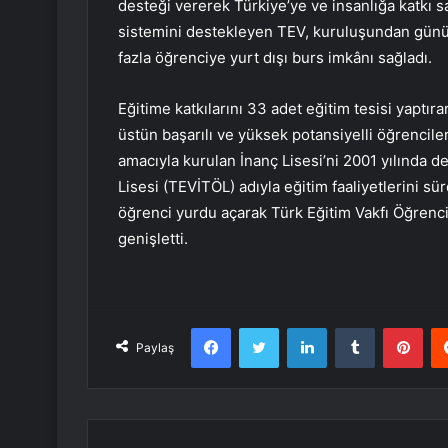
desteği vererek Türkiye’ye ve insanlığa katkı s
sistemini destekleyen TEV, kuruluşundan günüm
fazla öğrenciye yurt dışı burs imkânı sağladı.
Eğitime katkılarını 33 adet eğitim tesisi yaptır
üstün başarılı ve yüksek potansiyelli öğrencile
amacıyla kurulan İnanç Lisesi’ni 2001 yılında d
Lisesi (TEVİTÖL) adıyla eğitim faaliyetlerini sü
öğrenci yurdu açarak Türk Eğitim Vakfı Öğrenci Y
genişletti.
Facebook
Twitter
LinkedIn
Tumblr
Pint
Paylaş