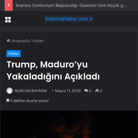
İstanbul Cumhuriyet Başsavcılığı: Gazeteci Cem Küçük gözaltına alındı
Menü
Anasayfa
/
Haber
Haber
Trump, Maduro’yu
Yakaladığını Açıkladı
NURCAN BAYRAM
Mayıs 11, 2026
0
0
5 dakika okuma süresi