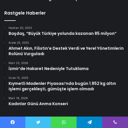
Rastgele Haberler
Haziran 20, 2023
Başdaş, “Büyük Türkiye yolunda kazanan 85 milyon”
Aralık 25, 2025
Ahmet Akın, Filistin’e Destek Verdi ve Yerel Yönetimlerin
Rolünü Vurguladı
Mart 23, 2026
İzmir’de Hakaret Nedeniyle Tutuklama
Ocak 15, 2025
Kıymetli Madenler Piyasası’nda bugün 1.852 kg altın
işlemi gerçekleşti, gümüşte işlem olmadı
Mart 18, 2026
Kadınlar Günü Anma Konseri
Facebook
Twitter
WhatsApp
Telegram
Viber