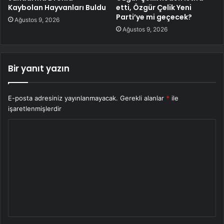
Kaybolan Hayvanları Buldu
etti, Özgür Çelik Yeni
Parti’ye mi geçecek?
Ağustos 9, 2026
Ağustos 9, 2026
Bir yanıt yazın
E-posta adresiniz yayınlanmayacak.
Gerekli alanlar
*
ile
işaretlenmişlerdir
Y
o
r
u
m
*