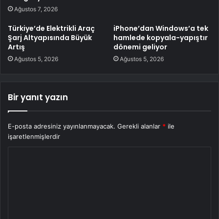
Ağustos 7, 2026
Türkiye’de Elektrikli Araç
iPhone’dan Windows’a tek
Şarj Altyapısında Büyük
hamlede kopyala-yapıştır
Artış
dönemi geliyor
Ağustos 5, 2026
Ağustos 5, 2026
Bir yanıt yazın
E-posta adresiniz yayınlanmayacak.
Gerekli alanlar
*
ile
işaretlenmişlerdir
Y
o
r
u
m