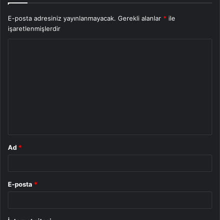
E-posta adresiniz yayınlanmayacak.
Gerekli alanlar
*
ile
işaretlenmişlerdir
Y
o
r
u
m
*
Ad
*
E-posta
*