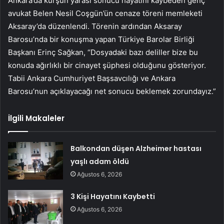
Ankara’da kurşun yarası sonucu hayatını kaybeden genç
avukat Belen Nesil Coşgün’ün cenaze töreni memleketi
Aksaray’da düzenlendi. Törenin ardından Aksaray
Barosu’nda bir konuşma yapan Türkiye Barolar Birliği
Başkanı Erinç Sağkan, “Dosyadaki bazı deliller bize bu
konuda ağırlıklı bir cinayet şüphesi olduğunu gösteriyor.
Tabii Ankara Cumhuriyet Başsavcılığı ve Ankara
Barosu’nun açıklayacağı net sonucu beklemek zorundayız.”
İlgili Makaleler
Balkondan düşen Alzheimer hastası
yaşlı adam öldü
Ağustos 6, 2026
3 Kişi Hayatını Kaybetti
Ağustos 6, 2026