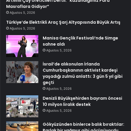
Artvinli Çay Üreticileri Dertli: “Kazandığımız Para
Masraflara Gidiyor”
Ağustos 5, 2026
Türkiye’de Elektrikli Araç Şarj Altyapısında Büyük Artış
Ağustos 5, 2026
Manisa Gençlik Festivali’nde Simge
sahne aldı
Ağustos 5, 2026
İsrail’de alıkonulan İrlanda
Cumhurbaşkanının aktivist kardeşi
yaşadığı zulmü anlattı: 3 gün 5 yıl gibi
geçti
Ağustos 5, 2026
Denizli Büyükşehirden bayram öncesi
10 milyon liralık destek
Ağustos 5, 2026
Gökyüzünden binlerce balık bıraktılar:
Parlak bir yağmur gibi görünüyordu