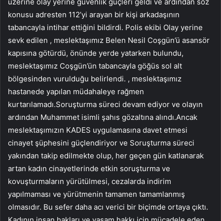
üzerine olay yerine güvenlik güçleri geldi ve ardından söz
konusu adresten 112’yi arayan bir kişi arkadaşının
tabancayla intihar ettiğini bildirdi. Polis ekibi Olay yerine
sevk edilen , meslektaşımız Belen Nesil Coşgün’ü asansör
kapısına götürdü, önünde yerde yatarken bulundu,
meslektaşımız Coşgün’ün tabancayla göğüs sol alt
bölgesinden vurulduğu belirlendi. , meslektaşımız
hastanede yapılan müdahaleye rağmen
kurtarılamadı.Soruşturma süreci devam ediyor ve olayın
ardından Muhammet isimli şahıs gözaltına alındı.Ancak
meslektaşımızın KADES uygulamasına davet etmesi
cinayet şüphesini güçlendiriyor ve Soruşturma süreci
yakından takip edilmekte olup, her geçen gün katlanarak
artan kadın cinayetlerinde etkin soruşturma ve
kovuşturmaların yürütülmesi, cezalarda indirim
yapılmaması ve yürütmenin tamamen tamamlanmış
olmasıdır. Bu sefer daha acı verici bir biçimde ortaya çıktı.
Kadının insan hakları ve yaşam hakkı için mücadele eden