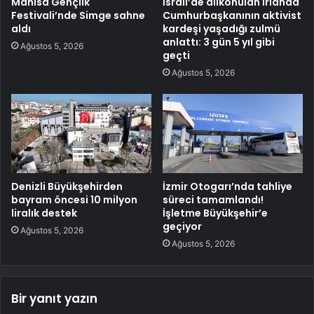
Manisa Gençlik
İsrail’de alıkonulan İrlanda
Festivali’nde Simge sahne
Cumhurbaşkanının aktivist
aldı
kardeşi yaşadığı zulmü
anlattı: 3 gün 5 yıl gibi
Ağustos 5, 2026
geçti
Ağustos 5, 2026
Denizli Büyükşehirden
İzmir Otogarı’nda tahliye
bayram öncesi 10 milyon
süreci tamamlandı!
liralık destek
İşletme Büyükşehir’e
geçiyor
Ağustos 5, 2026
Ağustos 5, 2026
Bir yanıt yazın