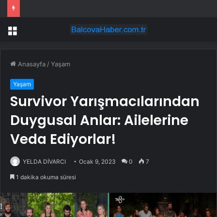
Sıcak ve fırtına kapışacak! Hem Bakan hem Meteoroloji uyardı.
Menü
Anasayfa
/
Yaşam
Yaşam
Survivor Yarışmacılarından
Duygusal Anlar: Ailelerine
Veda Ediyorlar!
YELDA DİVARCI
Ocak 9, 2023
0
7
1 dakika okuma süresi