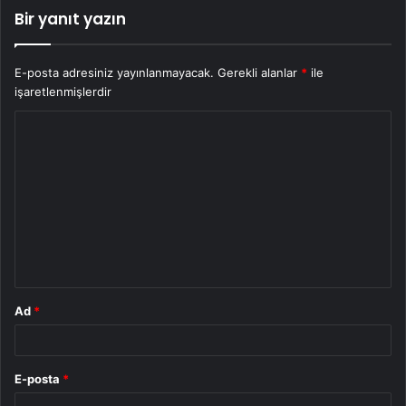
Bir yanıt yazın
E-posta adresiniz yayınlanmayacak.
Gerekli alanlar
*
ile
işaretlenmişlerdir
Y
o
r
u
m
*
Ad
*
E-posta
*