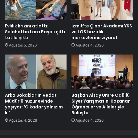
Evlilik krizini atlattı:
İzmit’te Çınar Akademi YKS
Selahattin Lara Paşalı çifti
ve LGS hazırlık
tatile çıktı
merkezlerine ziyaret
Ağustos 5, 2026
Ağustos 4, 2026
Arka Sokaklar’ın Vedat
Başkan Altay Umre Ödüllü
Müdür’ü huzur evinde
Siyer Yarışmasını Kazanan
yaşıyor: ‘O kadar yalnızım
Öğrenciler ve Aileleriyle
ki’
Buluştu
Ağustos 4, 2026
Ağustos 4, 2026