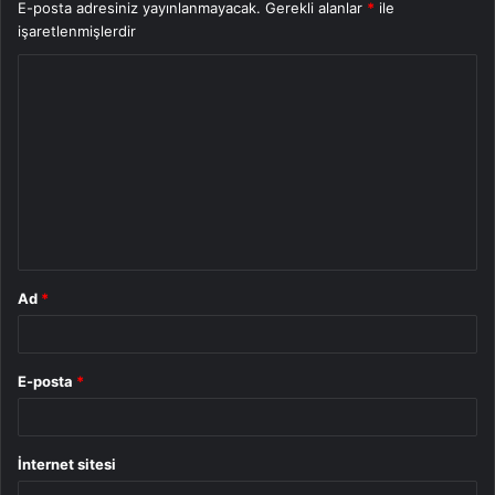
E-posta adresiniz yayınlanmayacak.
Gerekli alanlar
*
ile
işaretlenmişlerdir
Y
o
r
u
m
*
Ad
*
E-posta
*
İnternet sitesi