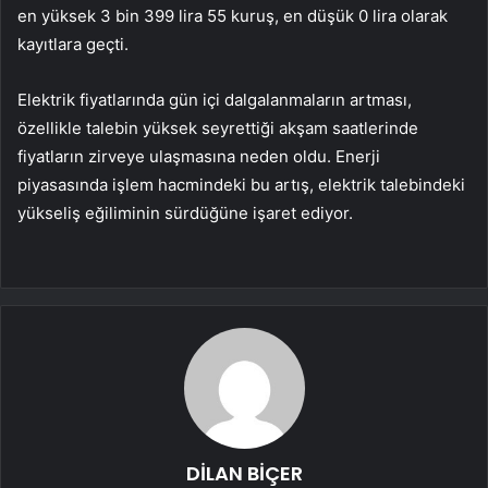
en y
üksek 3 bin 399 lira 55 kuru
ş, en d
ü
ş
ük 0 lira olarak
kay
ıtlara ge
çti.
Elektrik fiyatlar
ında g
ün içi dalgalanmalar
ın artması,
özellikle talebin yüksek seyretti
ği akşam saatlerinde
fiyatların zirveye ulaşmasına neden oldu. Enerji
piyasasında işlem hacmindeki bu artış, elektrik talebindeki
y
ükseli
ş eğiliminin s
ürdü
ğ
üne i
şaret ediyor.
DİLAN BİÇER