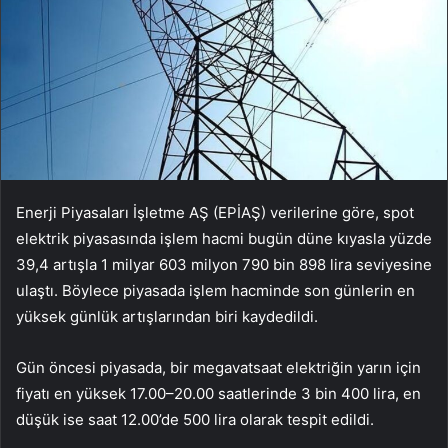
Enerji Piyasaları İşletme AŞ (EPİAŞ) verilerine g
öre, spot
elektrik piyasas
ında işlem hacmi bug
ün düne k
ıyasla y
üzde
39,4 art
ışla 1 milyar 603 milyon 790 bin 898 lira seviyesine
ulaştı. B
öylece piyasada i
şlem hacminde son g
ünlerin en
yüksek günlük art
ışlarından biri kaydedildi.
G
ün öncesi piyasada, bir
megavatsaat
elektri
ğin yarın i
çin
fiyat
ı en y
üksek 17.00
–20.00 saatlerinde 3 bin 400 lira, en
d
ü
ş
ük ise saat 12.00’de 500 lira olarak tespit edildi.