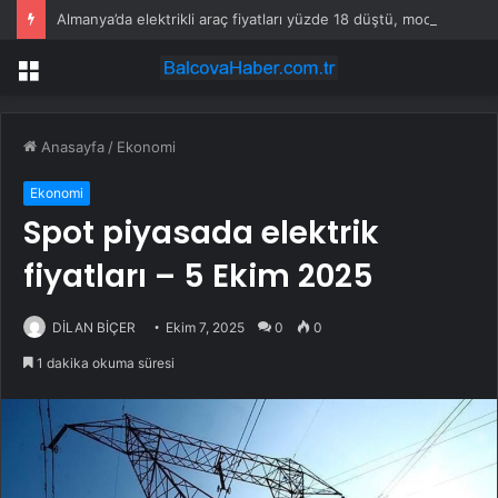
Almanya’da elektrikli araç fiyatları yüzde 18 düştü, model çeşitliliği dört kat arttı
Menü
Anasayfa
/
Ekonomi
Ekonomi
Spot piyasada elektrik
fiyatları – 5 Ekim 2025
DİLAN BİÇER
Ekim 7, 2025
0
0
1 dakika okuma süresi