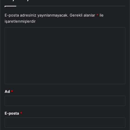
E-posta adresiniz yayınlanmayacak.
Gerekli alanlar
*
ile
işaretlenmişlerdir
Y
o
r
u
m
*
Ad
*
E-posta
*