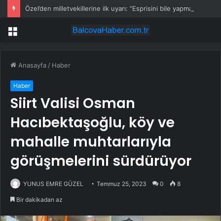
Özel’den milletvekillerine ilk uyarı: “Esprisini bile yapmayacaksınız”
Menü
Anasayfa
/
Haber
Haber
Siirt Valisi Osman
Hacıbektaşoğlu, köy ve
mahalle muhtarlarıyla
görüşmelerini sürdürüyor
YUNUS EMRE GÜZEL
Temmuz 25, 2023
0
8
Bir dakikadan az