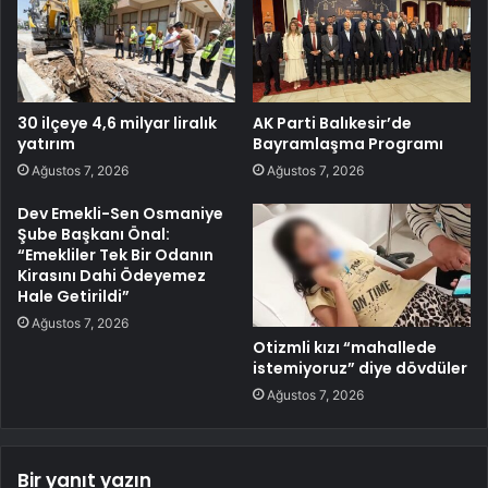
30 ilçeye 4,6 milyar liralık
AK Parti Balıkesir’de
yatırım
Bayramlaşma Programı
Ağustos 7, 2026
Ağustos 7, 2026
Dev Emekli-Sen Osmaniye
Şube Başkanı Önal:
“Emekliler Tek Bir Odanın
Kirasını Dahi Ödeyemez
Hale Getirildi”
Ağustos 7, 2026
Otizmli kızı “mahallede
istemiyoruz” diye dövdüler
Ağustos 7, 2026
Bir yanıt yazın