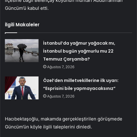
ilçesine bağlı Belençay köyünün muhtarı Abdurrahman
Güncüm’ü kabul etti.
İlgili Makaleler
İstanbul’da yağmur yağacak mı,
İstanbul bugün yağmurlu mu 22
Temmuz Çarşamba?
Ağustos 7, 2026
Özel’den milletvekillerine ilk uyarı:
“Esprisini bile yapmayacaksınız”
Ağustos 7, 2026
Hacıbektaşoğlu, makamda gerçekleştirilen görüşmede
Güncüm’ün köyle ilgili taleplerini dinledi.