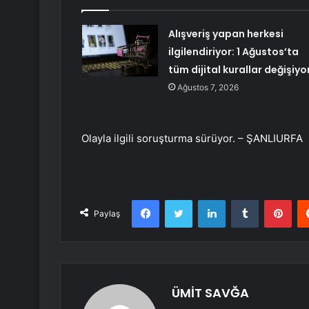
Alışveriş yapan herkesi
ilgilendiriyor: 1 Ağustos’ta
tüm dijital kurallar değişiyo
Ağustos 7, 2026
Olayla ilgili soruşturma sürüyor. – ŞANLIURFA
Facebook
Twitter
LinkedIn
Tumblr
Pint
Paylaş
ÜMİT SAVĞA