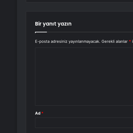
Bir yanıt yazın
E-posta adresiniz yayınlanmayacak.
Gerekli alanlar
*
i
Y
o
r
u
m
*
Ad
*