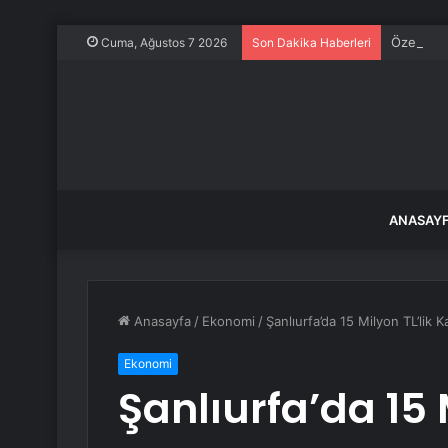
Özel’den 
Cuma, Ağustos 7 2026
Son Dakika Haberleri
ANASAY
Anasayfa
/
Ekonomi
/
Şanlıurfa’da 15 Milyon TL’lik
Ekonomi
Şanlıurfa’da 15 