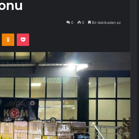
yonu
0
0
Bir dakikadan az
VKontakte
Odnoklassniki
Pocket