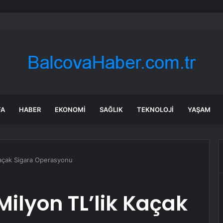
milletvekillerine ilk uyarı: “Esprisini bile yapmayacaksınız”
FA
HABER
EKONOMI
SAĞLIK
TEKNOLOJI
YAŞAM
 Kaçak Sigara Operasyonu
Milyon TL’lik Kaçak