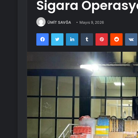
Sigara Operas
ÜMİT SAVĞA
Mayıs 9, 2026
Facebook
Twitter
LinkedIn
Tumblr
Pinterest
Reddit