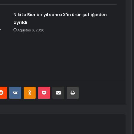
Nikita Bier bir yıl sonra X’in ürün şefliğinden
ayrıldı
r
Ağustos 6, 2026
erest
Reddit
VKontakte
Odnoklassniki
Pocket
E-Posta ile paylaş
Yazdır