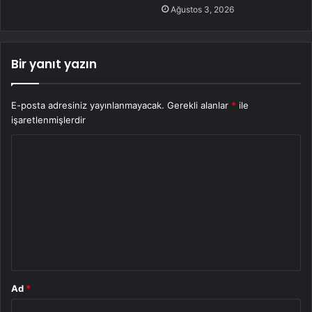
Ağustos 3, 2026
Bir yanıt yazın
E-posta adresiniz yayınlanmayacak.
Gerekli alanlar
*
ile
işaretlenmişlerdir
Y
o
r
u
m
*
Ad
*