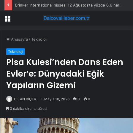
Brinker International hissesi 12 Ağustos’ta yüzde 6,6 hareket edebilir
Menü
Anasayfa
/
Teknoloji
Teknoloji
Pisa Kulesi’nden Dans Eden
Evler’e: Dünyadaki Eğik
Yapıların Gizemi
DİLAN BİÇER
Mayıs 18, 2026
0
0
3 dakika okuma süresi