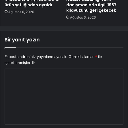
ürün şefliğinden ayrıldı
danışmanlarla ilgili 1987
kılavuzunu geri çekecek
Ağustos 6, 2026
Ağustos 6, 2026
Bir yanıt yazın
E-posta adresiniz yayınlanmayacak.
Gerekli alanlar
*
ile
işaretlenmişlerdir
Y
o
r
u
m
*