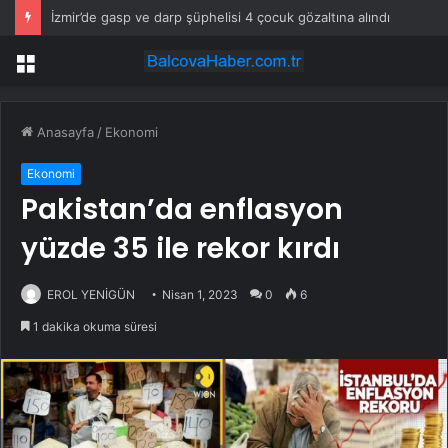
İzmir’de gasp ve darp şüphelisi 4 çocuk gözaltına alındı
Menü
Anasayfa
/
Ekonomi
Ekonomi
Pakistan’da enflasyon
yüzde 35 ile rekor kırdı
EROL YENİGÜN
Nisan 1, 2023
0
6
1 dakika okuma süresi